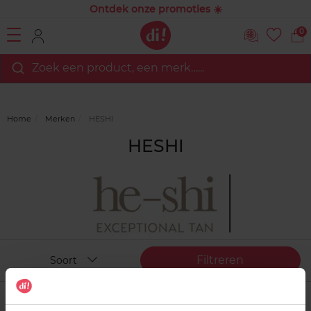
Ontdek onze promoties ☀️
0
Zoek een product, een merk…...
Home
Merken
HESHI
HESHI
Filtreren
Soort