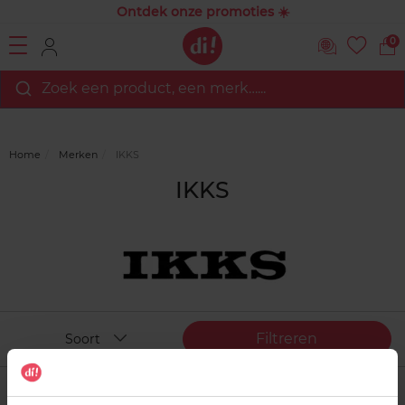
Ontdek onze promoties ☀️
0
Zoek een product, een merk…...
Home
Merken
IKKS
IKKS
Filtreren
Soort