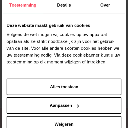
Toestemming
Details
Over
Deze website maakt gebruik van cookies
Volgens de wet mogen wij cookies op uw apparaat
opslaan als ze strikt noodzakelijk zijn voor het gebruik
IKKS
IKKS
van de site. Voor alle andere soorten cookies hebben we
Don't Break my Vibes - Be
Don't Break my Vibes - For a
uw toestemming nodig. Via deze cookiebanner kunt u uw
Free Spirit
Kiss
toestemming op elk moment wijzigen of intrekken.
Beauty box
Beauty box
€ 30,00
€ 30,00
In winkelmandje
In winkelmandje
Alles toestaan
Aanpassen
Over ons
Weigeren