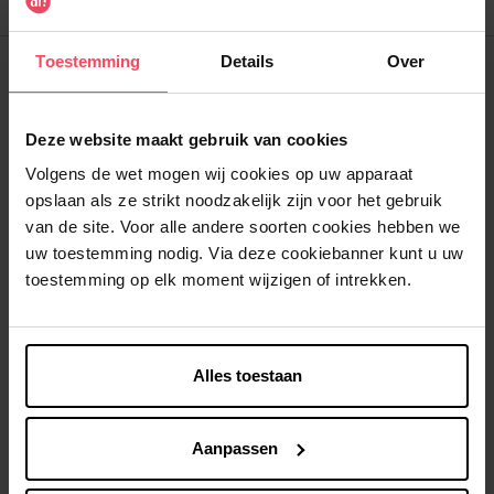
Filtreren
Soort
Toestemming
Details
Over
Deze website maakt gebruik van cookies
Volgens de wet mogen wij cookies op uw apparaat
opslaan als ze strikt noodzakelijk zijn voor het gebruik
van de site. Voor alle andere soorten cookies hebben we
PARISSA
uw toestemming nodig. Via deze cookiebanner kunt u uw
toestemming op elk moment wijzigen of intrekken.
Parissa Legs & Body Wax
Strips
Wasstrips
Alles toestaan
€ 14,99
In winkelmandje
Aanpassen