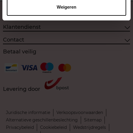
Weigeren
Over ons
Klantendienst
Contact
Betaal veilig
Levering door
Juridische informatie
Verkoopsvoorwaarden
Alternatieve geschillenbeslechting
Sitemap
Privacybeleid
Cookiebeleid
Wedstrijdregels