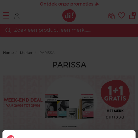
Ontdek onze promoties ☀️
0
Zoek een product, een merk…...
Home
Merken
PARISSA
PARISSA