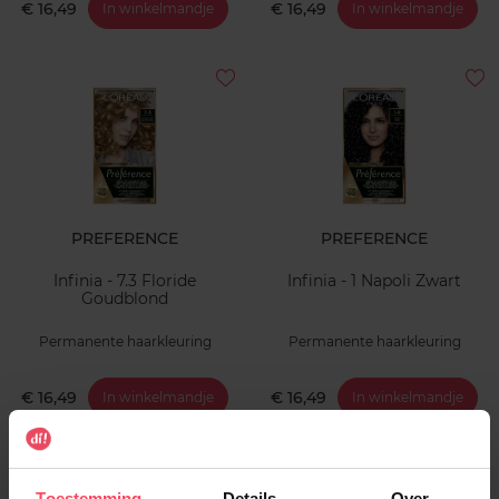
€ 16,49
€ 16,49
In winkelmandje
In winkelmandje
PREFERENCE
PREFERENCE
Infinia - 7.3 Floride
Infinia - 1 Napoli Zwart
Goudblond
Permanente haarkleuring
Permanente haarkleuring
€ 16,49
€ 16,49
In winkelmandje
In winkelmandje
Toestemming
Details
Over