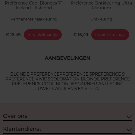
Préférence Cool Blondes 7.1
Préférence Ontkleuring Ultra
Iceland - Asblond
Platinum
Permanente haarkleuring
Ontkleuring
€ 16,49
€ 16,49
In winkelmandje
In winkelmandje
AANBEVELINGEN
BLONDE PREFERENCE
PREFERENCE 3
PREFERENCE 9
PREFERENCE VIVIDS
COLORATION BLONDE PREFERENCE
PRÉFÉRENCE COOL BLONDES
GARNIER ANTI AGING
JUWEL CANDLE
NIVEA SPF 20
Over ons
Klantendienst