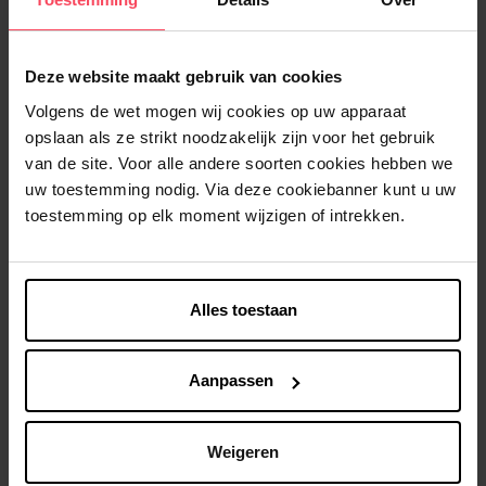
Deze website maakt gebruik van cookies
Volgens de wet mogen wij cookies op uw apparaat
PREFERENCE
PREFERENCE
opslaan als ze strikt noodzakelijk zijn voor het gebruik
van de site. Voor alle andere soorten cookies hebben we
Infinia - 7 Vienne
Infinia - 5 Bruges Lichtbruin
Middenblond
uw toestemming nodig. Via deze cookiebanner kunt u uw
toestemming op elk moment wijzigen of intrekken.
Permanente haarkleuring
Permanente haarkleuring
€ 16,49
€ 16,49
In winkelmandje
In winkelmandje
Alles toestaan
Aanpassen
Weigeren