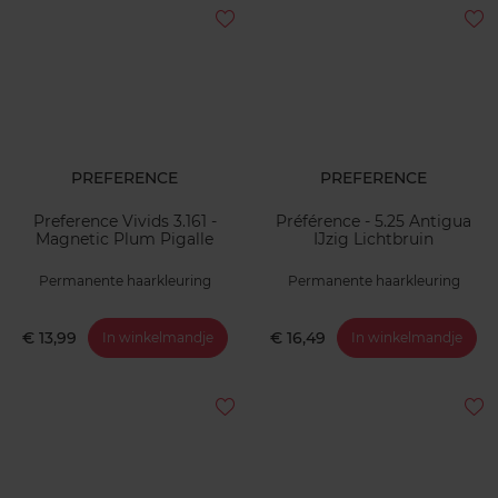
PREFERENCE
PREFERENCE
Preference Vivids 3.161 -
Préférence - 5.25 Antigua
Magnetic Plum Pigalle
IJzig Lichtbruin
Permanente haarkleuring
Permanente haarkleuring
€ 13,99
€ 16,49
In winkelmandje
In winkelmandje