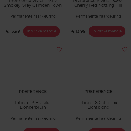
Preference Vivids - 9.112
Preference Vivids - 5.664
Smokey Grey Camden Town
Cherry Red Notting Hill
Permanente haarkleuring
Permanente haarkleuring
€ 13,99
€ 13,99
In winkelmandje
In winkelmandje
PREFERENCE
PREFERENCE
Infinia - 3 Brasilia
Infinia - 8 Californie
Donkerbruin
Lichtblond
Permanente haarkleuring
Permanente haarkleuring