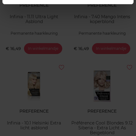
PREFERENCE
PREFERENCE
Infinia - 11.11 Ultra Light
Infinia - 7.40 Mango Intens
Asblond
koperblond
Permanente haarkleuring
Permanente haarkleuring
€ 16,49
€ 16,49
In winkelmandje
In winkelmandje
PREFERENCE
PREFERENCE
Infinia - 10.1 Helsinki Extra
Préférence Cool Blondes 9.12
licht asblond
Siberia - Extra Licht As
Beigeblond