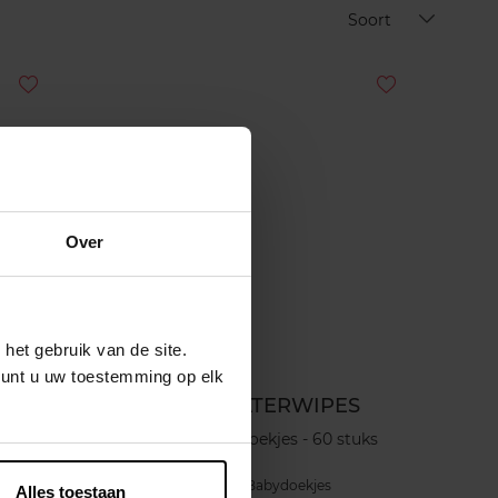
Soort
Over
het gebruik van de site.
kunt u uw toestemming op elk
S
WATERWIPES
uks
Babydoekjes - 60 stuks
Babydoekjes
Alles toestaan