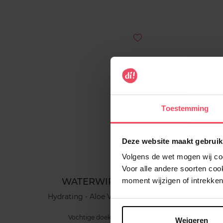
Toestemming
Deze website maakt gebruik
Volgens de wet mogen wij cook
Voor alle andere soorten co
WATERWIPES
moment wijzigen of intrekken
Hydrating - Aloe Vera 48st
Wate
Vochtige doekjes
Weigeren