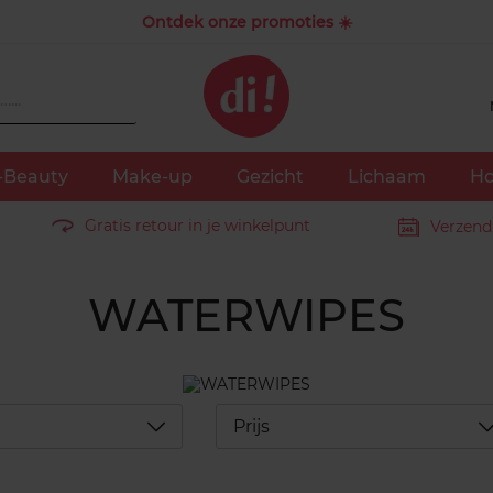
Ontdek onze promoties ☀️
-Beauty
Make-up
Gezicht
Lichaam
Ho
Gratis retour in je winkelpunt
Verzend
WATERWIPES
Déplier
D
Prijs