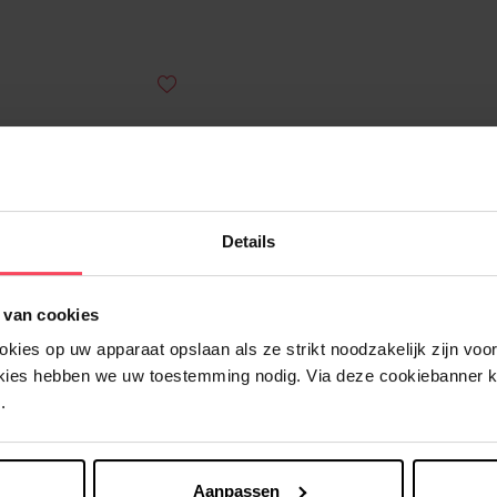
Details
 van cookies
ies op uw apparaat opslaan als ze strikt noodzakelijk zijn voor 
okies hebben we uw toestemming nodig. Via deze cookiebanner 
WATERWIPES
WATERWIPE
.
rWipes On the go 10st
Babydoekjes - 28 st
Vochtige doekjes
Babydoekjes
Aanpassen