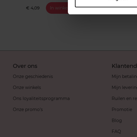
€ 4,09
In winkelmandje
€ 1,9
Over ons
Klantend
Onze geschiedenis
Mijn betali
Onze winkels
Mijn leveri
Ons loyaliteitsprogramma
Ruilen en r
Onze promo's
Promotie
Blog
FAQ