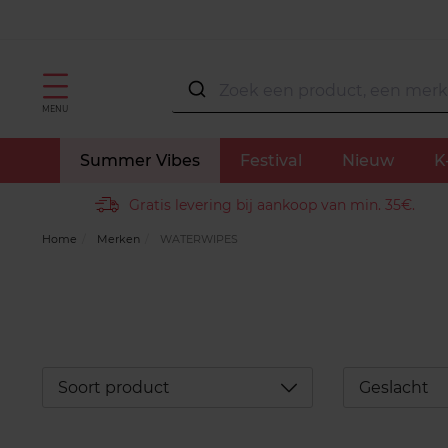
MENU
Summer Vibes
Festival
Nieuw
K
Gratis levering bij aankoop van min. 35€.
Home
Merken
WATERWIPES
Déplier
Soort product
Geslacht