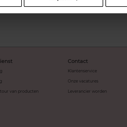
9
In winkelmandje
€ 3,29
In winkelma
ienst
Contact
ng
Klantenservice
ng
Onze vacatures
etour van producten
Leverancier worden