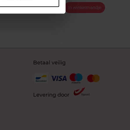
ndje
€ 4,39
In winkelmandje
Betaal veilig
Levering door