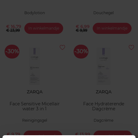
Bodylotion
Douchegel
€ 16,79
€ 6,99
In winkelmandje
In winkelmandje
€ 23,99
€ 9,99
-30%
-30%
ZARQA
ZARQA
Face Sensitive Micellair
Face Hydraterende
water 3 in 1
Dagcrème
Reinigingsgel
Dagcrème
€ 9,79
€ 13,99
In winkelmandje
In winkelmandje