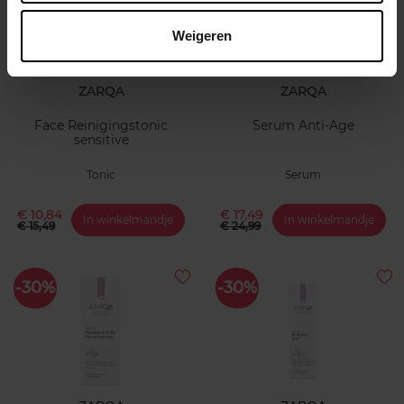
Weigeren
ZARQA
ZARQA
Face Reinigingstonic
Serum Anti-Age
sensitive
Tonic
Serum
€ 10,84
€ 17,49
In winkelmandje
In winkelmandje
€ 15,49
€ 24,99
-30%
-30%