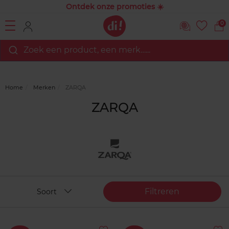
Ontdek onze promoties ☀️
0
Zoek een product, een merk…...
Home
Merken
ZARQA
ZARQA
Filtreren
Soort