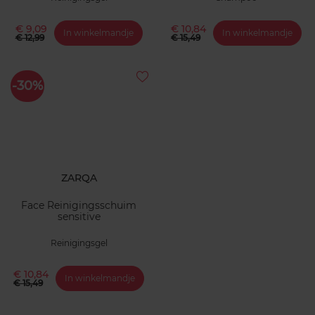
€ 9,09
€ 10,84
In winkelmandje
In winkelmandje
€ 12,99
€ 15,49
-30%
ZARQA
Face Reinigingsschuim
sensitive
Reinigingsgel
€ 10,84
In winkelmandje
€ 15,49