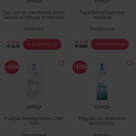
ZARQA
ZARQA
Deo roll-on Deodorant Roller
Face Reinigingsmelk
Sensitive Natural protection
sensitive
Deodorant
Reinigingsgel
€ 8,74
€ 11,19
In winkelmandje
In winkelmandje
€ 12,49
€ 15,99
-30%
-30%
ZARQA
ZARQA
Puistjes Aanstip-lotion Clear
Magnesium Shampoo
Skin
Revitalizing
Reinigingsgel
Shampoo