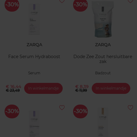
-30%
-30%
ZARQA
ZARQA
Face Serum Hydraboost
Dode Zee Zout hersluitbare
zak
Serum
Badzout
€ 16,44
€ 8,39
In winkelmandje
In winkelmandje
€ 23,49
€ 11,99
-30%
-30%