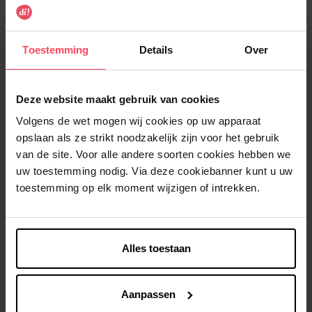
€ 13,99
€ 19,99
-30%
-30%
Toestemming
Details
Over
Deze website maakt gebruik van cookies
Volgens de wet mogen wij cookies op uw apparaat
opslaan als ze strikt noodzakelijk zijn voor het gebruik
ZARQA
ZARQA
van de site. Voor alle andere soorten cookies hebben we
Jeugd reinigingsgel Clear
Jeugd Reinigingstonic Clear
uw toestemming nodig. Via deze cookiebanner kunt u uw
Skin
Skin
toestemming op elk moment wijzigen of intrekken.
Reinigingsgel
Tonic
€ 10,84
€ 10,84
In winkelmandje
In winkelmandje
€ 15,49
€ 15,49
Alles toestaan
-30%
-30%
Aanpassen