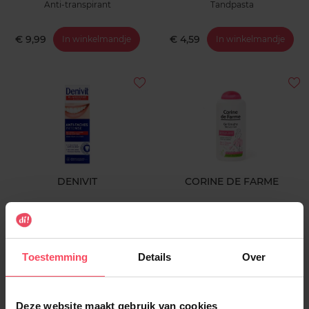
Anti-transpirant
Tandpasta
€ 9,99
€ 4,59
In winkelmandje
In winkelmandje
DENIVIT
CORINE DE FARME
Anti-Vlekken
Douchegel lichaam & Intiem
2en1
Tandpasta
Intieme verzorging
Toestemming
Details
Over
€ 4,59
€ 4,09
In winkelmandje
In winkelmandje
Deze website maakt gebruik van cookies