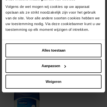
Volgens de wet mogen wij cookies op uw apparaat
opslaan als ze strikt noodzakelijk zijn voor het gebruik
van de site. Voor alle andere soorten cookies hebben we
uw toestemming nodig. Via deze cookiebanner kunt u uw
toestemming op elk moment wijzigen of intrekken.
CORINE DE FARME
COLGATE
Intieme doekjes voor de
Tandenborstel 360°
Alles toestaan
gevoelige huid - 10 doekjes
Intieme doekjes
Tandenborstel
Aanpassen
€ 2,79
€ 4,75
In winkelmandje
In winkelmandje
Weigeren