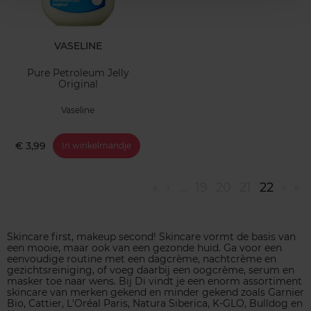
VASELINE
Pure Petroleum Jelly
Original
Vaseline
€ 3,99
In winkelmandje
«
‹
...
19
20
21
22
›
»
Skincare first, makeup second! Skincare vormt de basis van
een mooie, maar ook van een gezonde huid. Ga voor een
eenvoudige routine met een dagcrème, nachtcrème en
gezichtsreiniging, of voeg daarbij een oogcrème, serum en
masker toe naar wens. Bij Di vindt je een enorm assortiment
skincare van merken gekend en minder gekend zoals Garnier
Bio, Cattier, L'Oréal Paris, Natura Siberica, K-GLO, Bulldog en