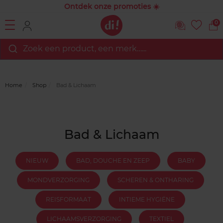
Ontdek onze promoties ☀️
0
Zoek een product, een merk…...
Home
Shop
Bad & Lichaam
Bad & Lichaam
NIEUW
BAD, DOUCHE EN ZEEP
BABY
MONDVERZORGING
SCHEREN & ONTHARING
REISFORMAAT
INTIEME HYGIËNE
LICHAAMSVERZORGING
TEXTIEL