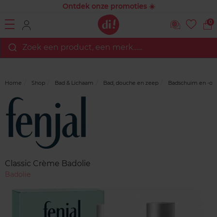
Ontdek onze promoties ☀️
0
Zoek een product, een merk…...
Home
Shop
Bad & Lichaam
Bad, douche en zeep
Badschuim en -oli
Merk
Reviews
Classic Crème Badolie
Badolie