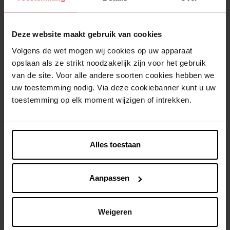
1
Deze website maakt gebruik van cookies
Levering
Volgens de wet mogen wij cookies op uw apparaat
Dit artikel is momenteel niet beschikbaar
opslaan als ze strikt noodzakelijk zijn voor het gebruik
van de site. Voor alle andere soorten cookies hebben we
Me verwittigen wanneer het weer beschikbaar
uw toestemming nodig. Via deze cookiebanner kunt u uw
is
toestemming op elk moment wijzigen of intrekken.
Gratis levering bij aankoop van min. 35€.
Gratis retour in je winkelpunt
Alles toestaan
Verzending binnen 24u
Aanpassen
Weigeren
Beschrijving