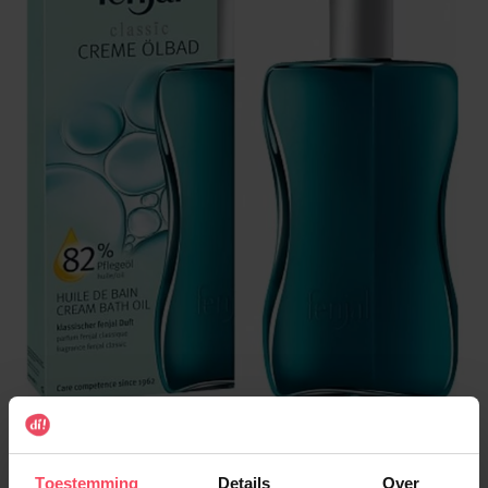
€ 11,49
Toestemming
Details
Over
Aantal