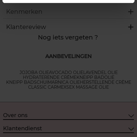
Kenmerken
Klantereview
Nog iets vergeten ?
AANBEVELINGEN
JOJOBA OLIE
AVOCADO OLIE
LAVENDEL OLIE
HYDRATERENDE CRÈME
KNEIPP BADOLIE
KNEIPP BADSCHUIM
ARNICA OLIE
HERSTELLENDE CRÈME
CLASSIC CARMEX
SEX MASSAGE OLIE
Over ons
Klantendienst