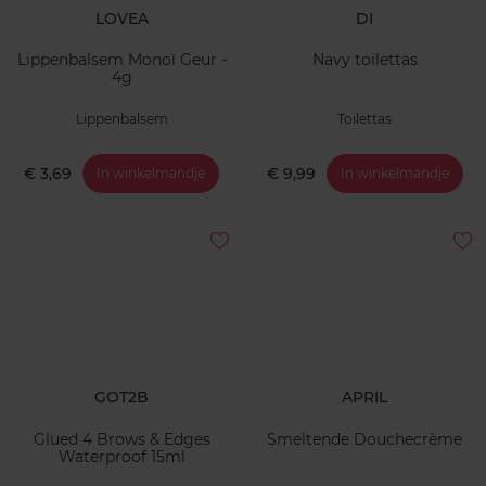
LOVEA
DI
Lippenbalsem Monoï Geur -
Navy toilettas
4g
Lippenbalsem
Toilettas
€ 3,69
€ 9,99
In winkelmandje
In winkelmandje
GOT2B
APRIL
Glued 4 Brows & Edges
Smeltende Douchecrème
Waterproof 15ml