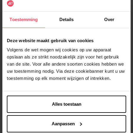
Micellair Reinigingswater
Extra Fresh Mini
Gevoelige huid - Reisformaat
Toestemming
Details
Over
Reinigingsgel
Tandpasta
€ 3,09
€ 2,09
In winkelmandje
In winkelmandje
Deze website maakt gebruik van cookies
Volgens de wet mogen wij cookies op uw apparaat
opslaan als ze strikt noodzakelijk zijn voor het gebruik
van de site. Voor alle andere soorten cookies hebben we
uw toestemming nodig. Via deze cookiebanner kunt u uw
toestemming op elk moment wijzigen of intrekken.
BOROTALCO
PARODONTAX
Alles toestaan
Original Spray - Mini
Original Mini
Deodorant
Tandpasta
Aanpassen