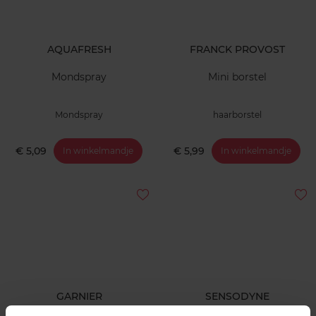
AQUAFRESH
FRANCK PROVOST
Mondspray
Mini borstel
Mondspray
haarborstel
€ 5,09
€ 5,99
In winkelmandje
In winkelmandje
GARNIER
SENSODYNE