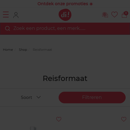
Ontdek onze promoties ☀️
0
Zoek een product, een merk…...
Home
Shop
Reisformaat
Reisformaat
Filtreren
Soort