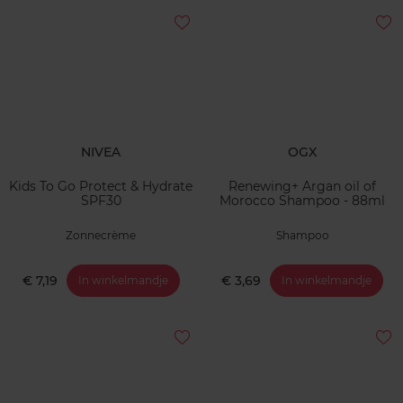
NIVEA
OGX
Kids To Go Protect & Hydrate
Renewing+ Argan oil of
SPF30
Morocco Shampoo - 88ml
Zonnecrème
Shampoo
€ 7,19
€ 3,69
In winkelmandje
In winkelmandje