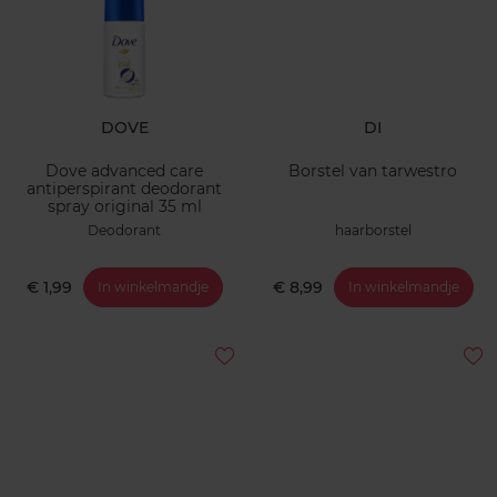
DOVE
DI
Dove advanced care
Borstel van tarwestro
antiperspirant deodorant
spray original 35 ml
Deodorant
haarborstel
€ 1,99
€ 8,99
In winkelmandje
In winkelmandje