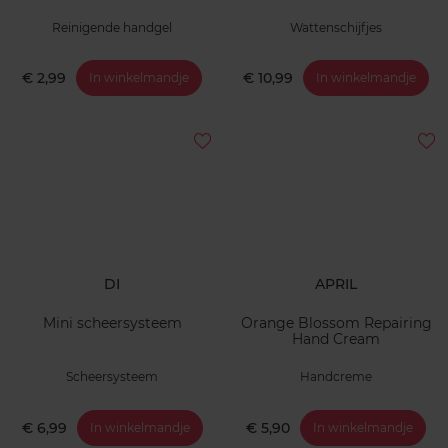
Reinigende handgel
Wattenschijfjes
€ 2,99
€ 10,99
In winkelmandje
In winkelmandje
DI
APRIL
Mini scheersysteem
Orange Blossom Repairing
Hand Cream
Scheersysteem
Handcreme
€ 6,99
€ 5,90
In winkelmandje
In winkelmandje