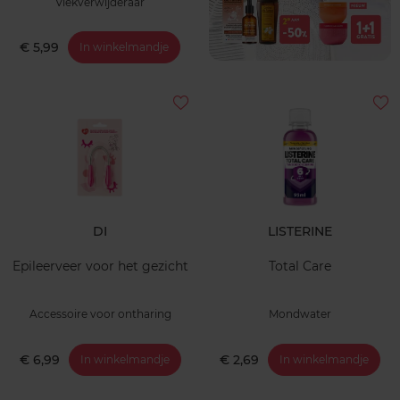
Vlekverwijderaar
€ 5,99
In winkelmandje
DI
LISTERINE
Epileerveer voor het gezicht
Total Care
Accessoire voor ontharing
Mondwater
€ 6,99
€ 2,69
In winkelmandje
In winkelmandje