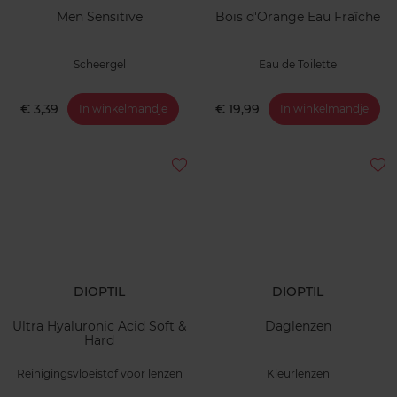
Men Sensitive
Bois d'Orange Eau Fraîche
Scheergel
Eau de Toilette
€ 3,39
€ 19,99
In winkelmandje
In winkelmandje
DIOPTIL
DIOPTIL
Ultra Hyaluronic Acid Soft &
Daglenzen
Hard
Reinigingsvloeistof voor lenzen
Kleurlenzen