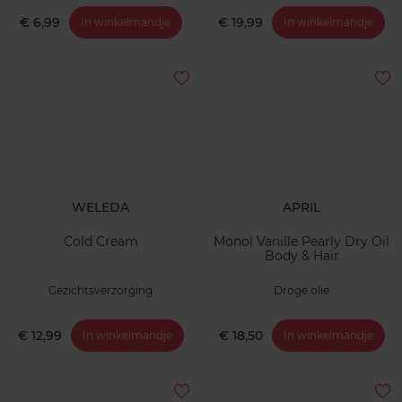
€ 6,99
€ 19,99
In winkelmandje
In winkelmandje
WELEDA
APRIL
Cold Cream
Monoï Vanille Pearly Dry Oil
Body & Hair
Gezichtsverzorging
Droge olie
€ 12,99
€ 18,50
In winkelmandje
In winkelmandje