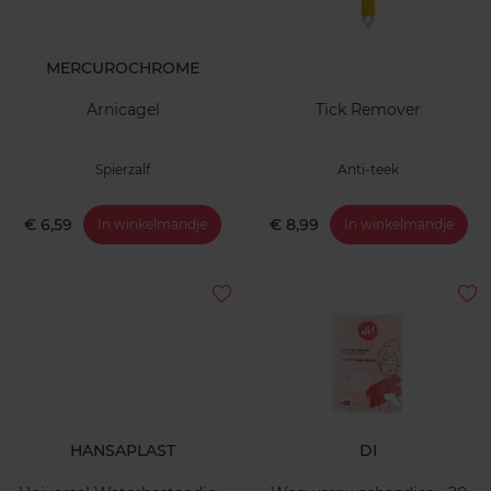
MERCUROCHROME
Arnicagel
Tick Remover
Spierzalf
Anti-teek
€ 6,59
€ 8,99
In winkelmandje
In winkelmandje
HANSAPLAST
DI