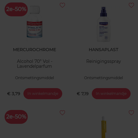
2e-50%
MERCUROCHROME
HANSAPLAST
Alcohol 70° Vol -
Reinigingsspray
Lavendelparfum
Ontsmettingsmiddel
Ontsmettingsmiddel
€ 3,79
€ 7,19
In winkelmandje
In winkelmandje
2e-50%