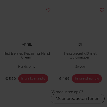
APRIL
DI
Red Berries Repairing Hand
Reisspiegel x10 met
Cream
Zuignappen
Handcreme
Spiegel
€ 5,90
€ 4,99
In winkelmandje
In winkelmandje
63 producten op 83
Meer producten tonen