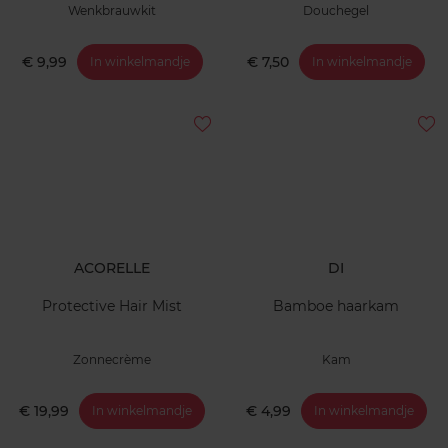
Wenkbrauwkit
Douchegel
€ 9,99
€ 7,50
In winkelmandje
In winkelmandje
ACORELLE
DI
Protective Hair Mist
Bamboe haarkam
Zonnecrème
Kam
€ 19,99
€ 4,99
In winkelmandje
In winkelmandje