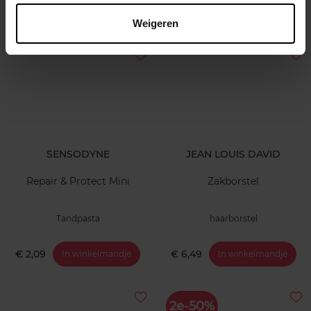
€ 3,19
€ 2,09
In winkelmandje
In winkelmandje
Weigeren
SENSODYNE
JEAN LOUIS DAVID
Repair & Protect Mini
Zakborstel
Tandpasta
haarborstel
€ 2,09
€ 6,49
In winkelmandje
In winkelmandje
2e-50%