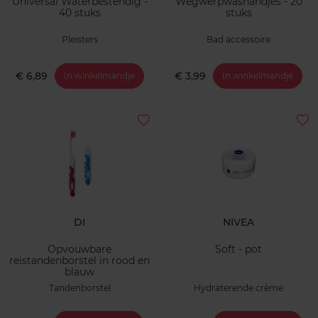
Universal Waterbestendig -
Wegwerpwashandjes - 20
40 stuks
stuks
Pleisters
Bad accessoire
€ 6,89
€ 3,99
In winkelmandje
In winkelmandje
DI
NIVEA
Opvouwbare
Soft - pot
reistandenborstel in rood en
blauw
Tandenborstel
Hydraterende crème