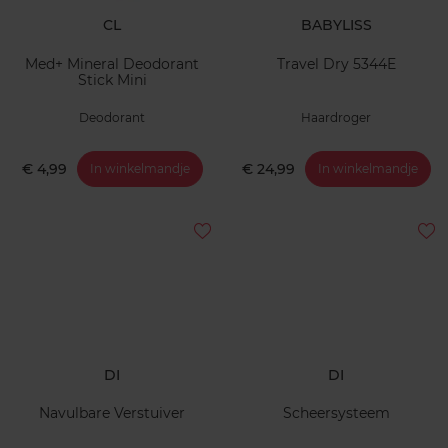
CL
BABYLISS
Med+ Mineral Deodorant
Travel Dry 5344E
Stick Mini
Deodorant
Haardroger
€ 4,99
€ 24,99
In winkelmandje
In winkelmandje
DI
DI
Navulbare Verstuiver
Scheersysteem