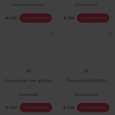
Navulbare verstuiver
Scheersysteem
€ 5,99
€ 7,99
In winkelmandje
In winkelmandje
DI
DI
Slaapmasker met gelzakje
Fles met pomp 500ml
Slaapmasker
Reissaccessoire
€ 4,00
€ 3,49
In winkelmandje
In winkelmandje