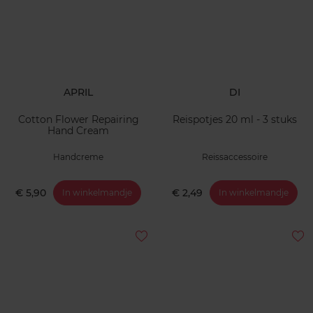
APRIL
DI
Cotton Flower Repairing
Reispotjes 20 ml - 3 stuks
Hand Cream
Handcreme
Reissaccessoire
€ 5,90
€ 2,49
In winkelmandje
In winkelmandje