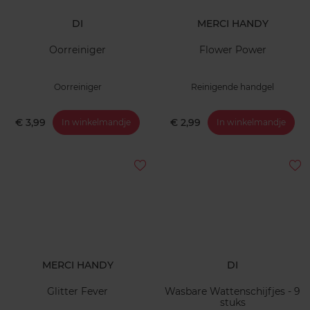
DI
MERCI HANDY
Oorreiniger
Flower Power
Oorreiniger
Reinigende handgel
€ 3,99
€ 2,99
In winkelmandje
In winkelmandje
MERCI HANDY
DI
Glitter Fever
Wasbare Wattenschijfjes - 9
stuks