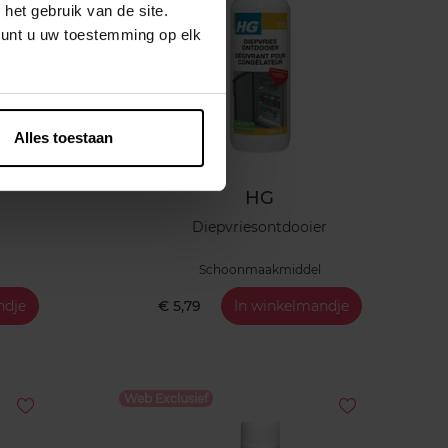
het gebruik van de site.
kunt u uw toestemming op elk
Alles toestaan
HG
r
Diepvriesontdooier
Schoonmaakmiddel
ndje
€ 5,79
In winkelmandje
Web Exclusief