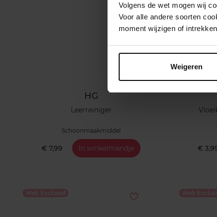
Volgens de wet mogen wij cook
Voor alle andere soorten co
moment wijzigen of intrekken
Weigeren
HG
Leerreiniger
Vloei
Schoonmaakmiddel
€ 7,99
In winkelmandje
€ 3,9
Web Exclusief
Web Exclusi