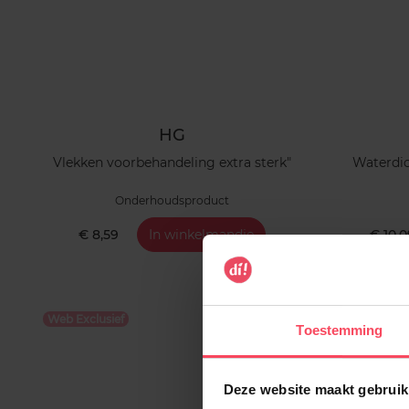
HG
Vlekken voorbehandeling extra sterk"
Waterdic
Onderhoudsproduct
€ 8,59
In winkelmandje
€ 10,
Web Exclusief
Web Exclusi
Toestemming
Deze website maakt gebruik