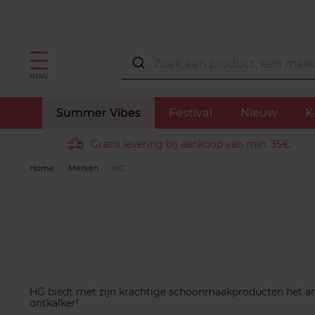
MENU
Summer Vibes
Festival
Nieuw
K
Gratis levering bij aankoop van min. 35€.
Home
Merken
HG
HG biedt met zijn krachtige schoonmaakproducten het ant
ontkalker!