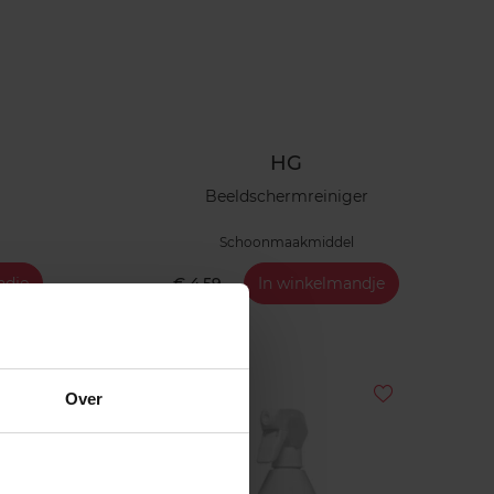
HG
Beeldschermreiniger
Schoonmaakmiddel
ndje
€ 4,59
In winkelmandje
Web Exclusief
Over