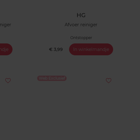
HG
iniger
Afvoer reiniger
Ontstopper
ndje
€ 3,99
In winkelmandje
Web Exclusief