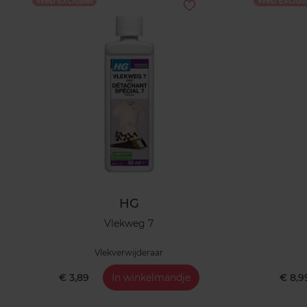
Web Exclusief
Web Exclusi
HG
Vlekweg 7
Vlekverwijderaar
€ 3,89
In winkelmandje
€ 8,9