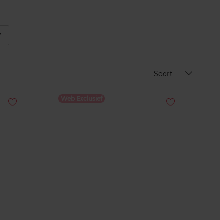
éplier
Soort
Web Exclusief