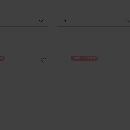
Déplier
D
Prijs
ef
Web Exclusief