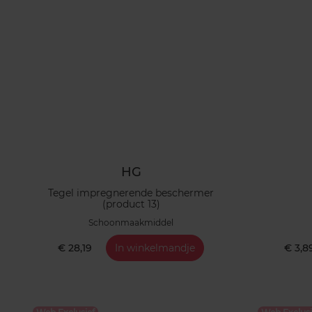
HG
Tegel impregnerende beschermer
(product 13)
Schoonmaakmiddel
€ 28,19
In winkelmandje
€ 3,8