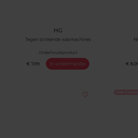
HG
Tegen stinkende wasmachines
N
Onderhoudsproduct
€ 7,99
In winkelmandje
€ 8,0
Web Exclusi