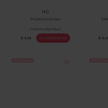
HG
Strijkboutreiniger
Kal
Onderhoudsproduct
€ 6,59
In winkelmandje
€ 6,4
Web Exclusief
Web Exclusi