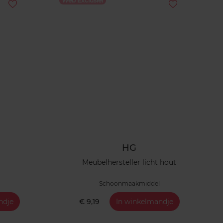
Web Exclusief
HG
Meubelhersteller licht hout
Schoonmaakmiddel
ndje
€ 9,19
In winkelmandje