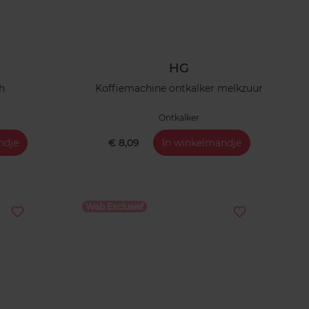
HG
ch
Koffiemachine ontkalker melkzuur
Ontkalker
ndje
€ 8,09
In winkelmandje
Web Exclusief