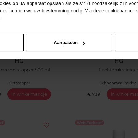
ies op uw apparaat opslaan als ze strikt noodzakelijk zijn voor 
okies hebben we uw toestemming nodig. Via deze cookiebanner 
.
Aanpassen
HG
HG
bare ontstopper 500 ml
Luchtdrukreinige
Ontstopper
Schoonmaakmiddel
9
In winkelmandje
€ 7,39
In winkelma
ef
Web Exclusief