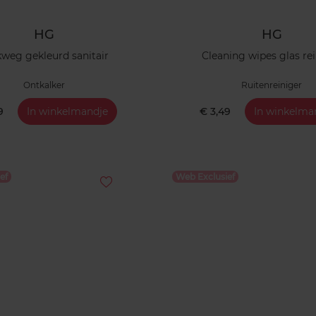
HG
HG
kweg gekleurd sanitair
Cleaning wipes glas re
Ontkalker
Ruitenreiniger
9
In winkelmandje
€ 3,49
In winkelma
ef
Web Exclusief