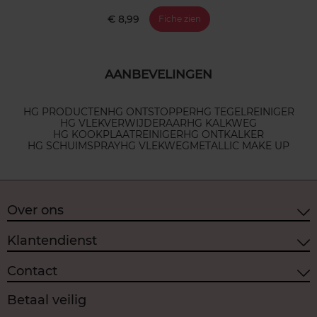
€ 8,99
Fiche zien
AANBEVELINGEN
HG PRODUCTEN
HG ONTSTOPPER
HG TEGELREINIGER
HG VLEKVERWIJDERAAR
HG KALKWEG
HG KOOKPLAATREINIGER
HG ONTKALKER
HG SCHUIMSPRAY
HG VLEKWEG
METALLIC MAKE UP
Over ons
Klantendienst
Contact
Betaal veilig