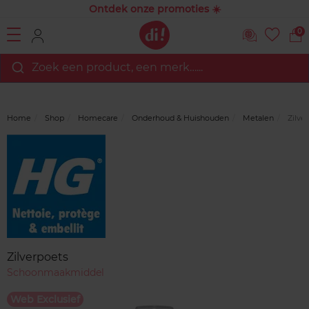
Ontdek onze promoties ☀️
0
Zoek een product, een merk…...
Home
Shop
Homecare
Onderhoud & Huishouden
Metalen
Zilve
Merk
Reviews
Zilverpoets
Schoonmaakmiddel
Web Exclusief