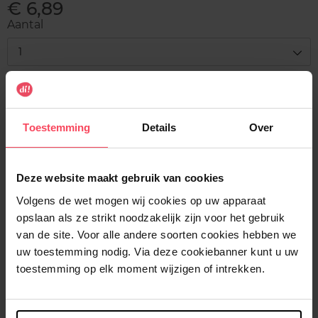
€ 6,89
Aantal
1
Levering
Voorradig
Toestemming
Details
Over
In winkelmandje
Gratis levering bij aankoop van min. 35€.
Deze website maakt gebruik van cookies
Gratis retour in je winkelpunt
Volgens de wet mogen wij cookies op uw apparaat
opslaan als ze strikt noodzakelijk zijn voor het gebruik
Verzending binnen 24u
van de site. Voor alle andere soorten cookies hebben we
uw toestemming nodig. Via deze cookiebanner kunt u uw
toestemming op elk moment wijzigen of intrekken.
Beschrijving