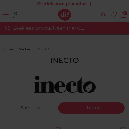
Ontdek onze promoties ☀️
0
Zoek een product, een merk…...
Home
Merken
INECTO
INECTO
Filtreren
Soort