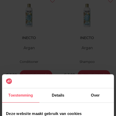
INECTO
INECTO
Argan
Argan
Conditioner
Shampoo
€ 3,99
€ 3,99
In winkelmandje
In winkelmandje
Toestemming
Details
Over
Deze website maakt gebruik van cookies