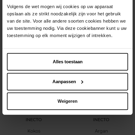
Volgens de wet mogen wij cookies op uw apparaat
opslaan als ze strikt noodzakelijk zijn voor het gebruik
INECTO
INECTO
van de site. Voor alle andere soorten cookies hebben we
Kokos
Kokos
uw toestemming nodig. Via deze cookiebanner kunt u uw
toestemming op elk moment wijzigen of intrekken.
Haarserum
Conditioner
€ 4,99
€ 3,99
In winkelmandje
In winkelmandje
Alles toestaan
Aanpassen
Weigeren
INECTO
INECTO
Kokos
Argan