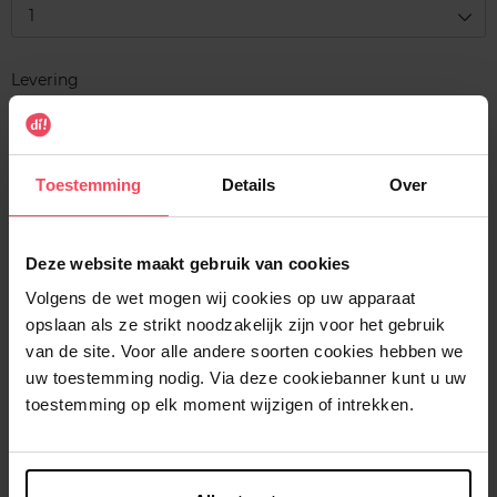
1
Levering
Voorradig
In winkelmandje
Toestemming
Details
Over
Gratis levering bij aankoop van min. 35€.
Gratis retour in je winkelpunt
Deze website maakt gebruik van cookies
Verzending binnen 24u
Volgens de wet mogen wij cookies op uw apparaat
opslaan als ze strikt noodzakelijk zijn voor het gebruik
van de site. Voor alle andere soorten cookies hebben we
uw toestemming nodig. Via deze cookiebanner kunt u uw
toestemming op elk moment wijzigen of intrekken.
Beschrijving
Kenmerken