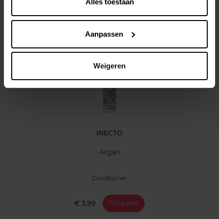
Alles toestaan
Klantereview
Aanpassen
Nog iets vergeten ?
Weigeren
INECTO
Argan
Conditioner
€ 3,99
Fiche zien