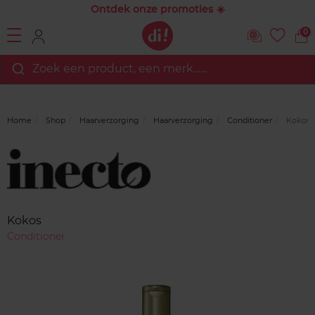
Ontdek onze promoties ☀️
0
Zoek een product, een merk…...
Home
Shop
Haarverzorging
Haarverzorging
Conditioner
Kokos
Merk
Reviews
Kokos
Conditioner