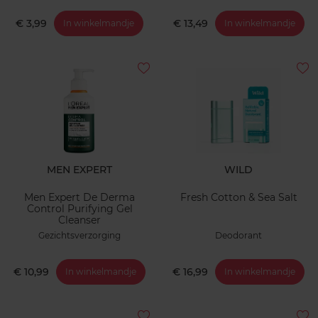
€ 3,99
€ 13,49
In winkelmandje
In winkelmandje
MEN EXPERT
WILD
Men Expert De Derma
Fresh Cotton & Sea Salt
Control Purifying Gel
Cleanser
Gezichtsverzorging
Deodorant
€ 10,99
€ 16,99
In winkelmandje
In winkelmandje