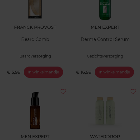
FRANCK PROVOST
MEN EXPERT
Beard Comb
Derma Control Serum
Baardverzorging
Gezichtsverzorging
€ 5,99
€ 16,99
In winkelmandje
In winkelmandje
MEN EXPERT
WATERDROP