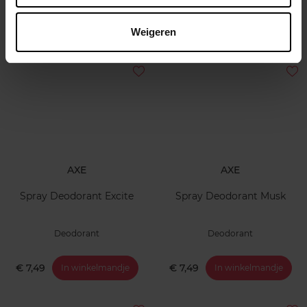
€ 8,49
€ 12,99
In winkelmandje
In winkelmandje
Weigeren
AXE
AXE
Spray Deodorant Excite
Spray Deodorant Musk
Deodorant
Deodorant
€ 7,49
€ 7,49
In winkelmandje
In winkelmandje