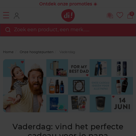
Ontdek onze promoties ☀️
0
Zoek een product, een merk…...
Home
Onze hoogtepunten
Vaderdag
Vaderdag: vind het perfecte
cadeau voor je papa