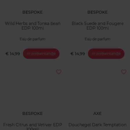
BESPOKE
BESPOKE
Wild Herbs and Tonka bean
Black Suede and Fougere
EDP 100ml
EDP 100ml
Eau de parfum
Eau de parfum
€ 14,99
€ 14,99
In winkelmandje
In winkelmandje
BESPOKE
AXE
Fresh Citrus and Vetiver EDP
Douchegel Dark Temptation
100ml