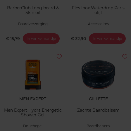
BarberClub Long beard &
Fles Inox Waterdrop Paris
Skin oil
olijf
Baardverzorging
Accessoires
€ 15,79
€ 32,90
In winkelmandje
In winkelmandje
MEN EXPERT
GILLETTE
Men Expert Hydra Energetic
Zachte Baardbalsem
Shower Gel
Douchegel
Baardbalsem