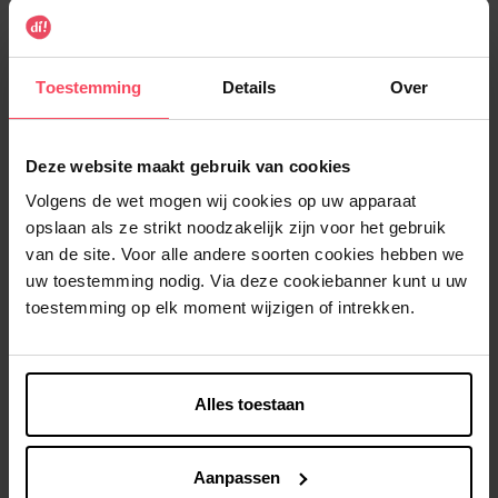
Spray Deodorant Apollo
Click spray - 150ml
Toestemming
Details
Over
Deodorant
Deodorant
€ 7,49
€ 7,49
In winkelmandje
In winkelmandje
Deze website maakt gebruik van cookies
Volgens de wet mogen wij cookies op uw apparaat
opslaan als ze strikt noodzakelijk zijn voor het gebruik
van de site. Voor alle andere soorten cookies hebben we
uw toestemming nodig. Via deze cookiebanner kunt u uw
toestemming op elk moment wijzigen of intrekken.
AXE
AXE
Alles toestaan
Fine Fragrance Collection
Marine Aftershave Fresh
Emerald Geranium
Aqua
Aanpassen
Deodorant
Aftershave