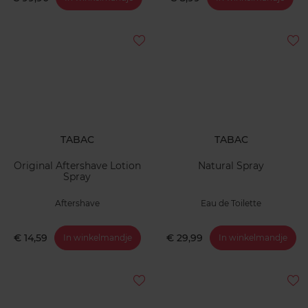
TABAC
TABAC
Original Aftershave Lotion
Natural Spray
Spray
Aftershave
Eau de Toilette
€ 14,59
€ 29,99
In winkelmandje
In winkelmandje