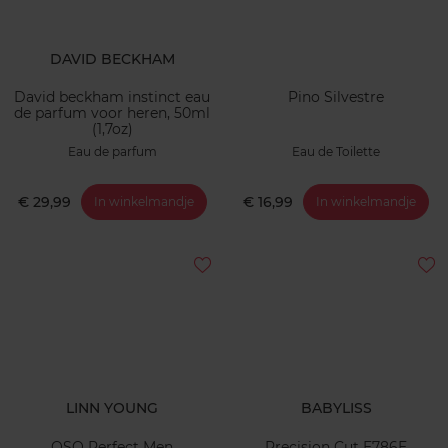
DAVID BECKHAM
David beckham instinct eau
Pino Silvestre
de parfum voor heren, 50ml
(1,7oz)
Eau de parfum
Eau de Toilette
€ 29,99
€ 16,99
In winkelmandje
In winkelmandje
LINN YOUNG
BABYLISS
OSO Perfect Men
Precision Cut E786E