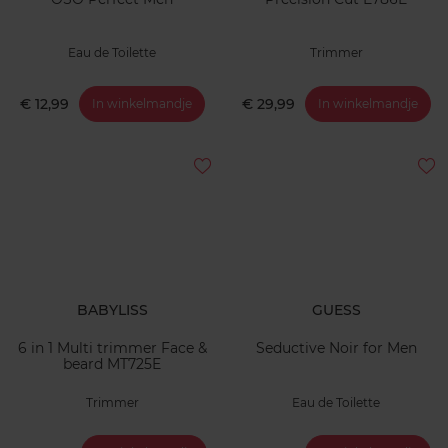
Eau de Toilette
Trimmer
€ 12,99
€ 29,99
In winkelmandje
In winkelmandje
BABYLISS
GUESS
6 in 1 Multi trimmer Face &
Seductive Noir for Men
beard MT725E
Trimmer
Eau de Toilette