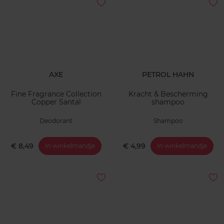
AXE
PETROL HAHN
Fine Fragrance Collection
Kracht & Bescherming
Copper Santal
shampoo
Deodorant
Shampoo
€ 8,49
€ 4,99
In winkelmandje
In winkelmandje