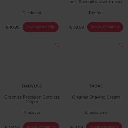
oor- & wenkbrauwtrimmer
Deodorant
Trimmer
€ 10,99
€ 39,99
In winkelmandje
In winkelmandje
BABYLISS
TABAC
Graphite Precision Cordless
Original Shaving Cream
Cliiper
Tondeuse
Scheercrème
€ 99,90
€ 8,99
In winkelmandje
In winkelmandje