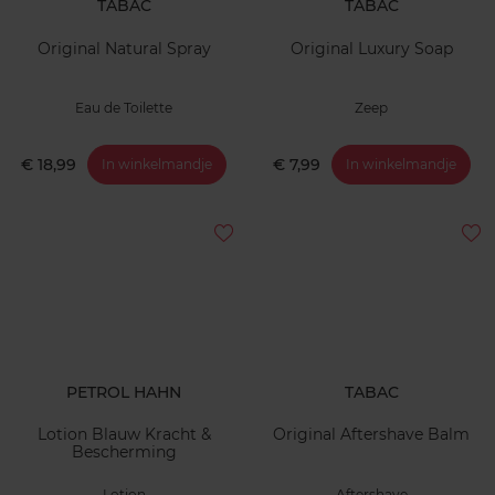
TABAC
TABAC
Original Natural Spray
Original Luxury Soap
Eau de Toilette
Zeep
€ 18,99
€ 7,99
In winkelmandje
In winkelmandje
PETROL HAHN
TABAC
Lotion Blauw Kracht &
Original Aftershave Balm
Bescherming
Lotion
Aftershave