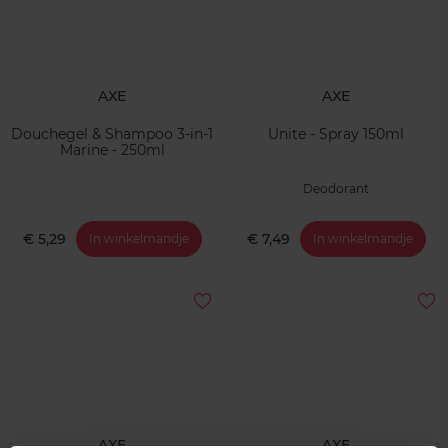
AXE
AXE
Douchegel & Shampoo 3-in-1
Unite - Spray 150ml
Marine - 250ml
Deodorant
€ 5,29
€ 7,49
In winkelmandje
In winkelmandje
AXE
AXE