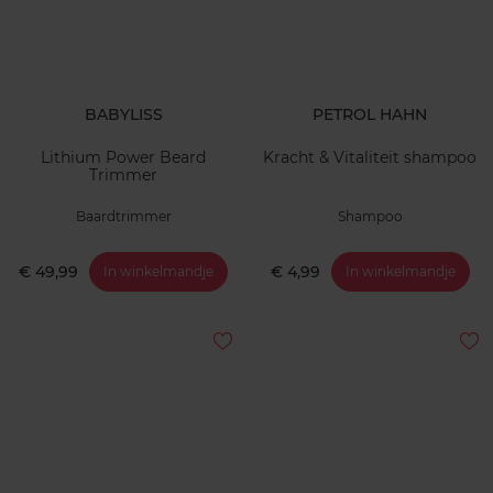
BABYLISS
PETROL HAHN
Lithium Power Beard
Kracht & Vitaliteit shampoo
Trimmer
Baardtrimmer
Shampoo
€ 49,99
€ 4,99
In winkelmandje
In winkelmandje