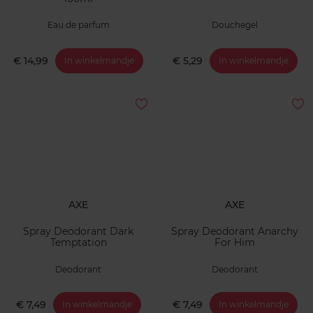
Eau de parfum
Douchegel
€ 14,99
€ 5,29
In winkelmandje
In winkelmandje
AXE
AXE
Spray Deodorant Dark
Spray Deodorant Anarchy
Temptation
For Him
Deodorant
Deodorant
€ 7,49
€ 7,49
In winkelmandje
In winkelmandje