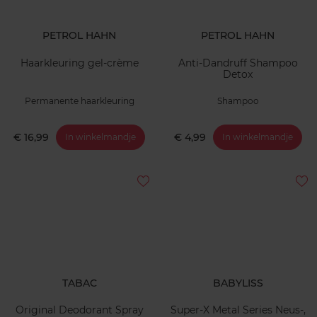
PETROL HAHN
PETROL HAHN
Haarkleuring gel-crème
Anti-Dandruff Shampoo
Detox
Permanente haarkleuring
Shampoo
€ 16,99
€ 4,99
In winkelmandje
In winkelmandje
TABAC
BABYLISS
Original Deodorant Spray
Super-X Metal Series Neus-,