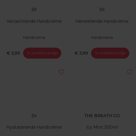
DI
DI
Verzachtende Handcrème
Herstellende Handcrème
Handcreme
Handcreme
€ 3,99
€ 3,99
In winkelmandje
In winkelmandje
DI
THE BREATH CO
Hydraterende Handcrème
Icy Mint 500ml