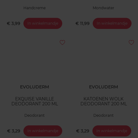
Handcreme
Mondwater
€ 3,99
€ 11,99
In winkelmandje
In winkelmandje
EVOLUDERM
EVOLUDERM
EXQUISE VANILLE
KATOENEN WOLK
DEODORANT 200 ML
DEODORANT 200 ML
Deodorant
Deodorant
€ 3,29
€ 3,29
In winkelmandje
In winkelmandje