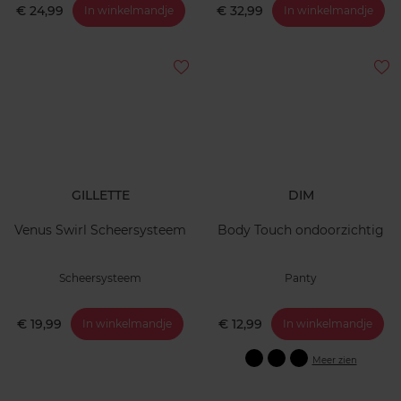
€ 24,99
€ 32,99
In winkelmandje
In winkelmandje
GILLETTE
DIM
Venus Swirl Scheersysteem
Body Touch ondoorzichtig
Scheersysteem
Panty
€ 19,99
€ 12,99
In winkelmandje
In winkelmandje
Meer zien