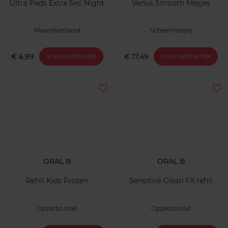
Ultra Pads Extra Sec Night
Venus Smooth Mesjes
Maandverband
Scheermesjes
€ 6,99
€ 17,49
In winkelmandje
In winkelmandje
ORAL B
ORAL B
Refill Kids Frozen
Sensitive Clean FX refill
Opzetborstel
Opzetborstel