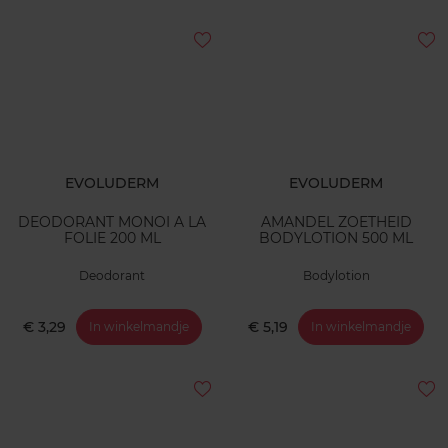
EVOLUDERM
EVOLUDERM
DEODORANT MONOI A LA
AMANDEL ZOETHEID
FOLIE 200 ML
BODYLOTION 500 ML
Deodorant
Bodylotion
€ 3,29
€ 5,19
In winkelmandje
In winkelmandje