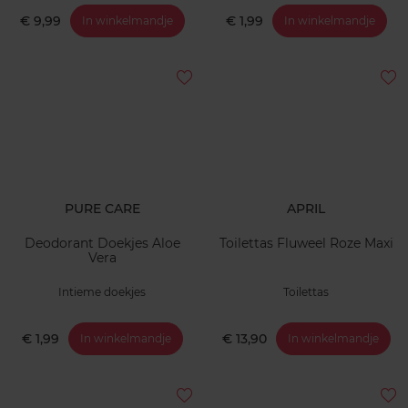
€ 9,99
€ 1,99
In winkelmandje
In winkelmandje
PURE CARE
APRIL
Deodorant Doekjes Aloe
Toilettas Fluweel Roze Maxi
Vera
Intieme doekjes
Toilettas
€ 1,99
€ 13,90
In winkelmandje
In winkelmandje