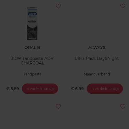
ORAL B
ALWAYS
3DW Tandpasta ADV
Ultra Pads Day&Night
CHARCOAL
Tandpasta
Maandverband
€ 5,89
€ 6,99
In winkelmandje
In winkelmandje