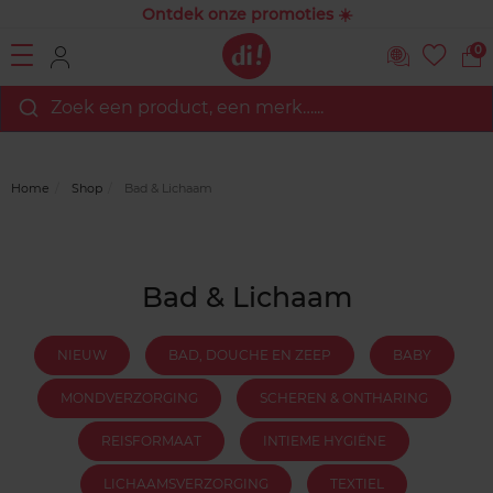
Ontdek onze promoties ☀️
0
Zoek een product, een merk…...
Home
Shop
Bad & Lichaam
Bad & Lichaam
NIEUW
BAD, DOUCHE EN ZEEP
BABY
MONDVERZORGING
SCHEREN & ONTHARING
REISFORMAAT
INTIEME HYGIËNE
LICHAAMSVERZORGING
TEXTIEL