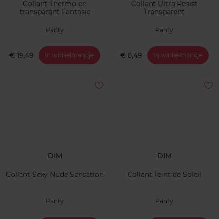
Collant Thermo en
Collant Ultra Resist
transparant Fantasie
Transparent
Panty
Panty
€ 19,49
€ 8,49
In winkelmandje
In winkelmandje
DIM
DIM
Collant Sexy Nude Sensation
Collant Teint de Soleil
Panty
Panty