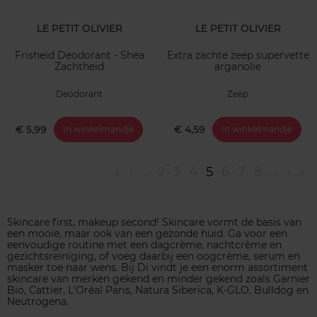
LE PETIT OLIVIER
LE PETIT OLIVIER
Frisheid Deodorant - Shea
Extra zachte zeep supervette
Zachtheid
arganolie
Deodorant
Zeep
€ 5,99
€ 4,59
In winkelmandje
In winkelmandje
«
‹
...
2
3
4
5
6
7
8
...
›
»
Skincare first, makeup second! Skincare vormt de basis van
een mooie, maar ook van een gezonde huid. Ga voor een
eenvoudige routine met een dagcrème, nachtcrème en
gezichtsreiniging, of voeg daarbij een oogcrème, serum en
masker toe naar wens. Bij Di vindt je een enorm assortiment
skincare van merken gekend en minder gekend zoals Garnier
Bio, Cattier, L'Oréal Paris, Natura Siberica, K-GLO, Bulldog en
Neutrogena.