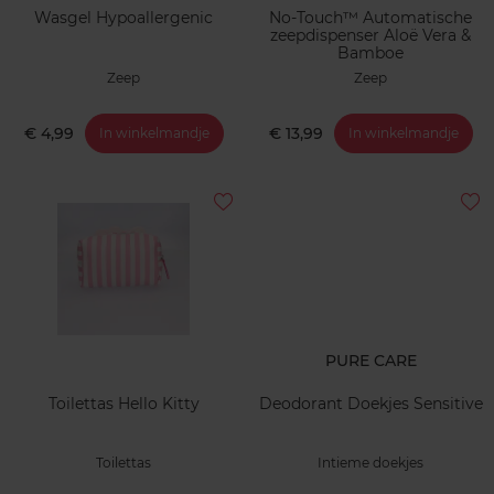
Wasgel Hypoallergenic
No-Touch™ Automatische
zeepdispenser Aloë Vera &
Bamboe
Zeep
Zeep
€ 4,99
€ 13,99
In winkelmandje
In winkelmandje
PURE CARE
Toilettas Hello Kitty
Deodorant Doekjes Sensitive
Toilettas
Intieme doekjes