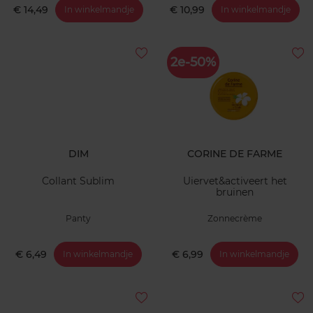
€ 14,49
€ 10,99
In winkelmandje
In winkelmandje
2e-50%
DIM
CORINE DE FARME
Collant Sublim
Uiervet&activeert het
bruinen
Panty
Zonnecrème
€ 6,49
€ 6,99
In winkelmandje
In winkelmandje