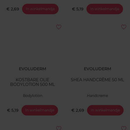
€ 2,69
€ 5,19
In winkelmandje
In winkelmandje
EVOLUDERM
EVOLUDERM
KOSTBARE OLIE
SHEA HANDCRÈME 50 ML
BODYLOTION 500 ML
Bodylotion
Handcreme
€ 5,19
€ 2,69
In winkelmandje
In winkelmandje