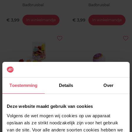
Badbruisbal
Badbruisbal
€ 3,99
€ 3,99
In winkelmandje
In winkelmandje
IDC
IDC
Toestemming
Details
Over
Unicorn Handzeep 60g - 1st -
Zen Bath Bomb With Salts
Willekeurige kleur
100g
Deze website maakt gebruik van cookies
Handzeep
Badbruisbal
Volgens de wet mogen wij cookies op uw apparaat
opslaan als ze strikt noodzakelijk zijn voor het gebruik
€ 1,99
€ 1,99
In winkelmandje
In winkelmandje
van de site. Voor alle andere soorten cookies hebben we