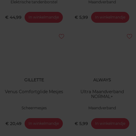
Elektrische tandenborstel
Maandverband
€ 44,99
€ 5,99
In winkelmandje
In winkelmandje
GILLETTE
ALWAYS
Venus Comfortglide Mesjes
Ultra Maandverband
NORMAL+
Scheermesjes
Maandverband
€ 20,49
€ 5,99
In winkelmandje
In winkelmandje