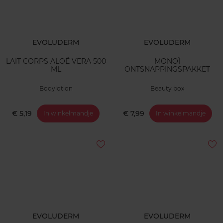
EVOLUDERM
EVOLUDERM
LAIT CORPS ALOË VERA 500
MONOÏ
ML
ONTSNAPPINGSPAKKET
Bodylotion
Beauty box
€ 5,19
€ 7,99
In winkelmandje
In winkelmandje
EVOLUDERM
EVOLUDERM