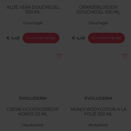
ALOË VERA DOUCHEGEL
ORANJEBLOESEM
500 ML
DOUCHEGEL 500 ML
Douchegel
Douchegel
€ 4,49
€ 4,49
In winkelmandje
In winkelmandje
EVOLUDERM
EVOLUDERM
CRÈME HOOFDGERECHT
MONOI BODYLOTION A LA
KOKOS 50 ML
FOLIE 500 ML
Handcreme
Bodylotion