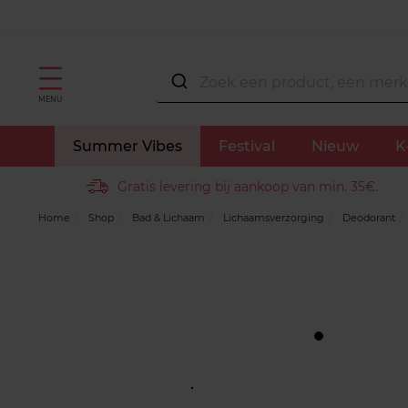
MENU
Summer Vibes
Festival
Nieuw
K
Gratis levering bij aankoop van min. 35€.
Home
Shop
Bad & Lichaam
Lichaamsverzorging
Deodorant