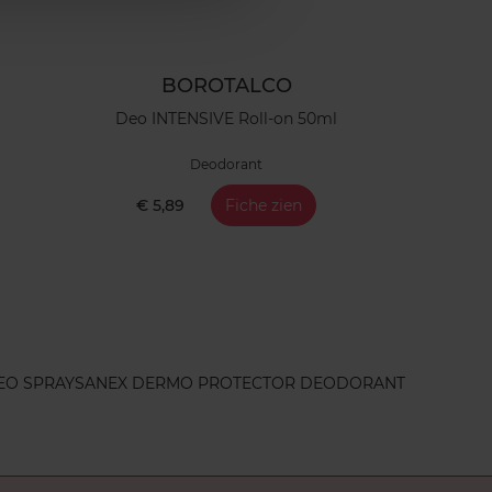
BOROTALCO
Deo INTENSIVE Roll-on 50ml
Deodorant
€ 5,89
Fiche zien
EO SPRAY
SANEX DERMO PROTECTOR DEODORANT