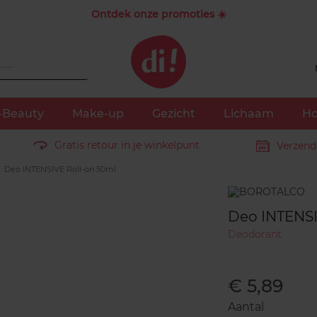
Ontdek onze promoties ☀️
-Beauty
Make-up
Gezicht
Lichaam
Ho
Gratis retour in je winkelpunt
Verzend
Deo INTENSIVE Roll-on 50ml
Merk
Deo INTENSI
Deodorant
€ 5,89
Aantal