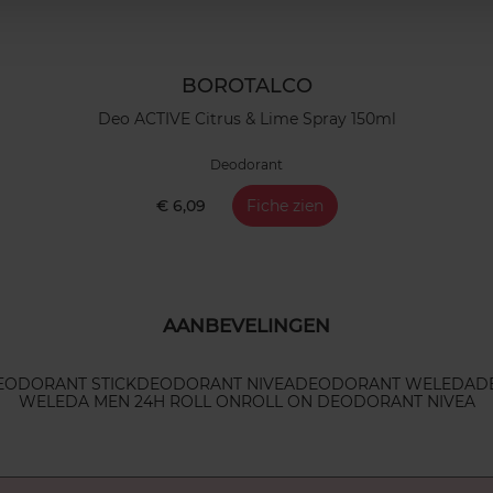
BOROTALCO
Deo ACTIVE Citrus & Lime Spray 150ml
Deodorant
€ 6,09
Fiche zien
AANBEVELINGEN
EODORANT STICK
DEODORANT NIVEA
DEODORANT WELEDA
D
WELEDA MEN 24H ROLL ON
ROLL ON DEODORANT NIVEA