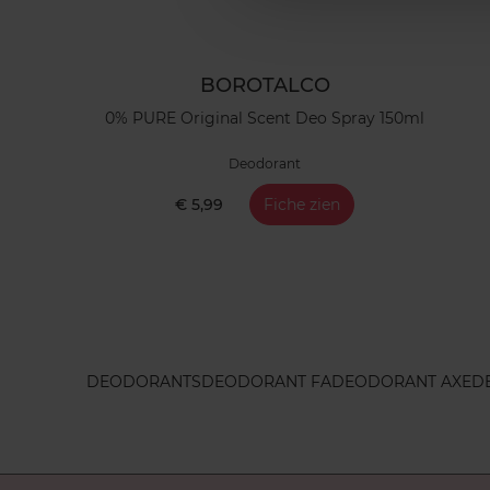
BOROTALCO
0% PURE Original Scent Deo Spray 150ml
Deodorant
€ 5,99
Fiche zien
DEODORANTS
DEODORANT FA
DEODORANT AXE
D