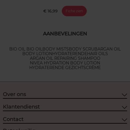
€ 16,99
Fiche zien
AANBEVELINGEN
BIO OIL BIO OIL
BODY MISTS
BODY SCRUB
ARGAN OIL
BODY LOTION
HYDRATERENDE
HAIR OILS
ARGAN OIL REPAIRING SHAMPOO
NIVEA HYDRATION BODY LOTION
HYDRATERENDE GEZICHTSCRÈME
Over ons
Klantendienst
Contact