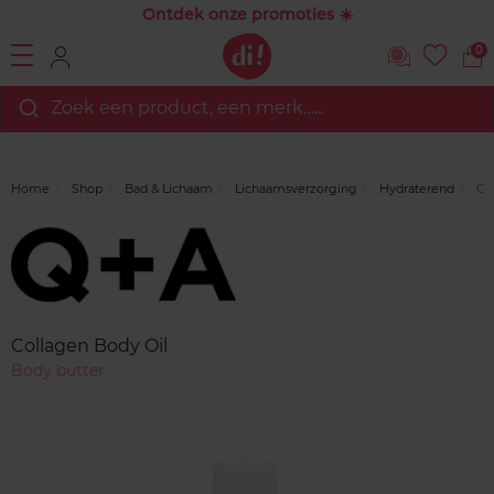
Ontdek onze promoties ☀️
0
Zoek een product, een merk…...
Home
Shop
Bad & Lichaam
Lichaamsverzorging
Hydraterend
Col
Merk
Reviews
Collagen Body Oil
Body butter