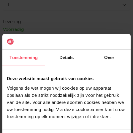
1
Levering
Voorradig
In winkelmandje
Gratis levering bij aankoop van min. 35€.
Toestemming
Details
Over
Gratis retour in je winkelpunt
Verzending binnen 24u
Deze website maakt gebruik van cookies
Volgens de wet mogen wij cookies op uw apparaat
opslaan als ze strikt noodzakelijk zijn voor het gebruik
van de site. Voor alle andere soorten cookies hebben we
uw toestemming nodig. Via deze cookiebanner kunt u uw
Beschrijving
toestemming op elk moment wijzigen of intrekken.
Gebruiksadvies