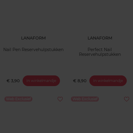
LANAFORM
LANAFORM
Nail Pen Reservehulpstukken
Perfect Nail
Reservehulpstukken
€ 3,90
€ 8,90
In winkelmandje
In winkelmandje
Web Exclusief
Web Exclusief