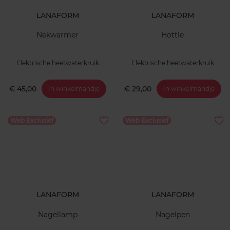
LANAFORM
LANAFORM
Nekwarmer
Hottle
Elektrische heetwaterkruik
Elektrische heetwaterkruik
€ 45,00
€ 29,00
In winkelmandje
In winkelmandje
Web Exclusief
Web Exclusief
LANAFORM
LANAFORM
Nagellamp
Nagelpen