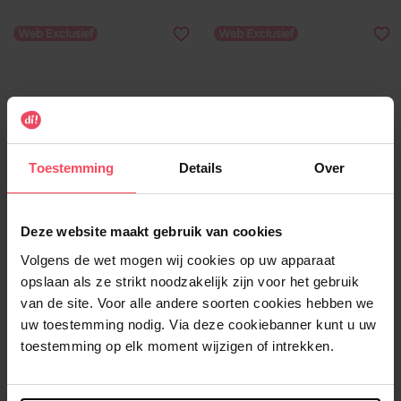
Web Exclusief
Web Exclusief
LANAFORM
LANAFORM
Toestemming
Details
Over
Eclips
Verwarming overdeken
Deze website maakt gebruik van cookies
Diffuser
Verwarmde deken
Volgens de wet mogen wij cookies op uw apparaat
opslaan als ze strikt noodzakelijk zijn voor het gebruik
€ 50,00
€ 84,00
In winkelmandje
In winkelmandje
van de site. Voor alle andere soorten cookies hebben we
uw toestemming nodig. Via deze cookiebanner kunt u uw
toestemming op elk moment wijzigen of intrekken.
Web Exclusief
Web Exclusief