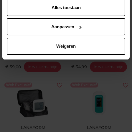
Alles toestaan
LANAFORM
LANAFORM
Aanpassen
Verwarmend bureaulegger
Electronic Scale Xl
Weigeren
Verwarmd bureau
Elektrische weegschaal
€ 59,00
€ 34,99
In winkelmandje
In winkelmandje
Web Exclusief
Web Exclusief
LANAFORM
LANAFORM