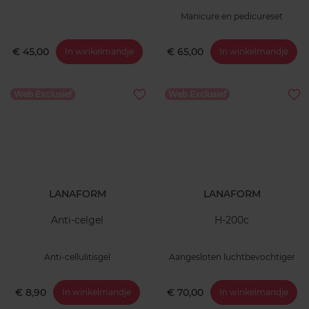
Manicure en pedicureset
€ 45,00
€ 65,00
In winkelmandje
In winkelmandje
Web Exclusief
Web Exclusief
LANAFORM
LANAFORM
Anti-celgel
H-200c
Anti-cellulitisgel
Aangesloten luchtbevochtiger
€ 8,90
€ 70,00
In winkelmandje
In winkelmandje