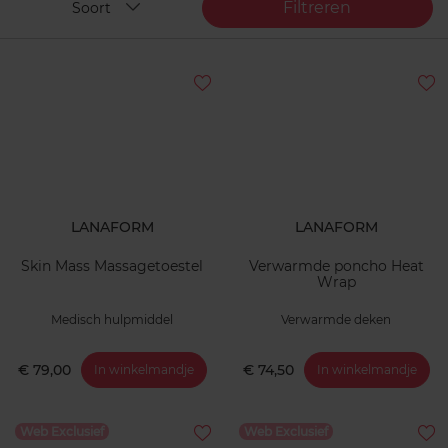
Filtreren
Soort
LANAFORM
LANAFORM
Skin Mass Massagetoestel
Verwarmde poncho Heat
Wrap
Medisch hulpmiddel
Verwarmde deken
€ 79,00
€ 74,50
In winkelmandje
In winkelmandje
Web Exclusief
Web Exclusief