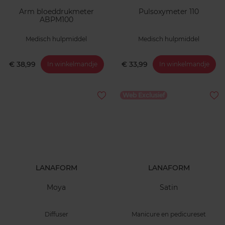
Arm bloeddrukmeter
Pulsoxymeter 110
ABPM100
Medisch hulpmiddel
Medisch hulpmiddel
€ 38,99
€ 33,99
In winkelmandje
In winkelmandje
Web Exclusief
LANAFORM
LANAFORM
Moya
Satin
Diffuser
Manicure en pedicureset