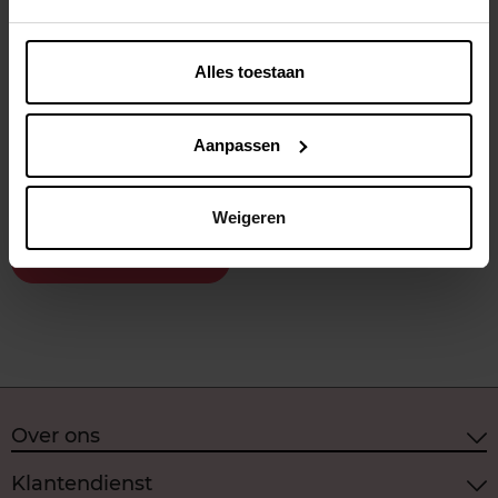
Openingsuren
Maandag
10:00
18:00
Dinsdag
10:00
18:00
Alles toestaan
Woensdag
10:00
18:00
Donderdag
10:00
18:00
Vrijdag
10:00
18:00
Aanpassen
Zaterdag
10:00
18:00
Zondag
Gesloten
Weigeren
Deze winkel kiezen
Over ons
Klantendienst