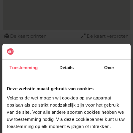
De kaart printen
De kaart vergroten
Adres
DI PERUWELZ
Toestemming
Details
Over
Rue Pont à la Faulx 26A
7600 PERUWELZ
BELGIUM
Deze website maakt gebruik van cookies
Volgens de wet mogen wij cookies op uw apparaat
Contact
opslaan als ze strikt noodzakelijk zijn voor het gebruik
069 57 60 32
van de site. Voor alle andere soorten cookies hebben we
contact@di.be
uw toestemming nodig. Via deze cookiebanner kunt u uw
toestemming op elk moment wijzigen of intrekken.