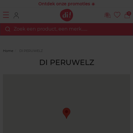
Ontdek onze promoties ☀️
0
Zoek een product, een merk…...
Home
DI PERUWELZ
DI PERUWELZ