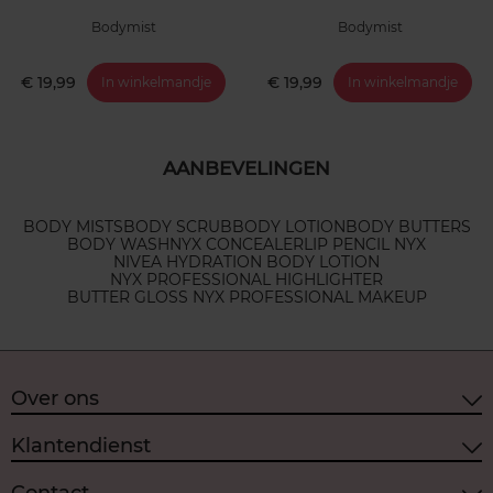
Bodymist
Bodymist
€ 19,99
€ 19,99
In winkelmandje
In winkelmandje
AANBEVELINGEN
BODY MISTS
BODY SCRUB
BODY LOTION
BODY BUTTERS
BODY WASH
NYX CONCEALER
LIP PENCIL NYX
NIVEA HYDRATION BODY LOTION
NYX PROFESSIONAL HIGHLIGHTER
BUTTER GLOSS NYX PROFESSIONAL MAKEUP
Over ons
Klantendienst
Contact