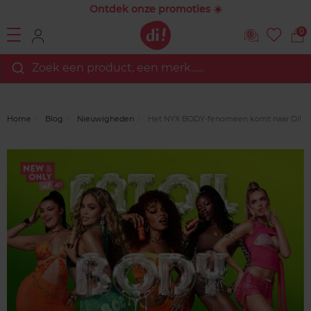
Ontdek onze promoties ☀️
0
Zoek een product, een merk…...
Home
Blog
Nieuwigheden
Het NYX BODY‑fenomeen komt naar Di!