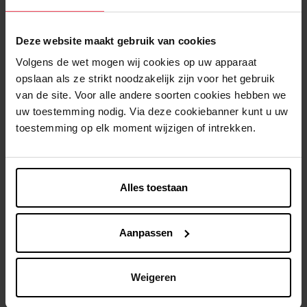
Deze website maakt gebruik van cookies
Volgens de wet mogen wij cookies op uw apparaat
opslaan als ze strikt noodzakelijk zijn voor het gebruik
van de site. Voor alle andere soorten cookies hebben we
uw toestemming nodig. Via deze cookiebanner kunt u uw
toestemming op elk moment wijzigen of intrekken.
NYX PROFESSIONAL
NYX PROFESSIONAL
MAKEUP
MAKEUP
Fat Oil Body Lotion - Suga
Butt Sheet Mask - Coconut
Baddie
Cutie
Alles toestaan
Bodylotion
Masker
Aanpassen
€ 11,99
€ 9,99
In winkelmandje
In winkelmandje
Weigeren