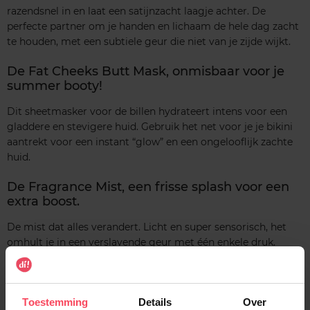
razendsnel in en laat een satijnzacht laagje achter. De
perfecte partner om je handen en lichaam de hele dag zacht
te houden, met een subtiele geur die niet van je zijde wijkt.
De Fat Cheeks Butt Mask, onmisbaar voor je
summer booty!
Dit sheetmasker voor de billen hydrateert intens voor een
gladdere en stevigere huid. Gebruik het net voor je je bikini
aantrekt voor een instant “glow” en een ongelooflijk zachte
huid.
De Fragrance Mist, een frisse splash voor een
extra boost.
De mist dat alles verandert. Licht en super sensorisch, het
omhult je in een verslavende geur met één enkele druk.
Aarzel niet om er een beetje op je borstel te spuiten voordat
je je haar föhnt: je laadt een onweerstaanbaar geurspoor
achter bij elke beweging.
Toestemming
Details
Over