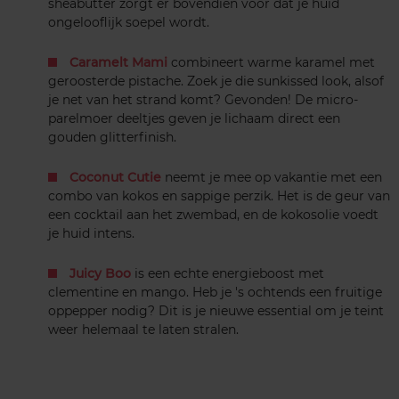
sheabutter zorgt er bovendien voor dat je huid
ongelooflijk soepel wordt.
Caramelt Mami
combineert warme karamel met
geroosterde pistache. Zoek je die sunkissed look, alsof
je net van het strand komt? Gevonden! De micro-
parelmoer deeltjes geven je lichaam direct een
gouden glitterfinish.
Coconut Cutie
neemt je mee op vakantie met een
combo van kokos en sappige perzik. Het is de geur van
een cocktail aan het zwembad, en de kokosolie voedt
je huid intens.
Juicy Boo
is een echte energieboost met
clementine en mango. Heb je 's ochtends een fruitige
oppepper nodig? Dit is je nieuwe essential om je teint
weer helemaal te laten stralen.