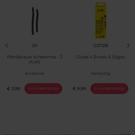
DI
GOT2B
Wenkbrauw scheermes - 2
Glued 4 Brows & Edges
stuks
Accessoire
Hairstyling
€ 3,99
€ 9,99
In winkelmandje
In winkelmandje