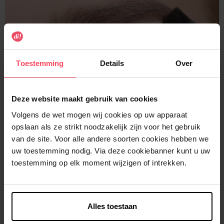
Toestemming
Details
Over
Deze website maakt gebruik van cookies
Volgens de wet mogen wij cookies op uw apparaat
opslaan als ze strikt noodzakelijk zijn voor het gebruik
van de site. Voor alle andere soorten cookies hebben we
uw toestemming nodig. Via deze cookiebanner kunt u uw
Dunne wenkbrauwen
toestemming op elk moment wijzigen of intrekken.
Volle wenkbrauwen ogen jeugdig en geven structuur aan je
gezicht. Heb je echter van nature minder haartjes, of ben je
vroeger net iets te enthousiast geweest met het pincet, kan
Alles toestaan
je ervoor kiezen je wenkbrauwen bij te vullen. Een poeder is