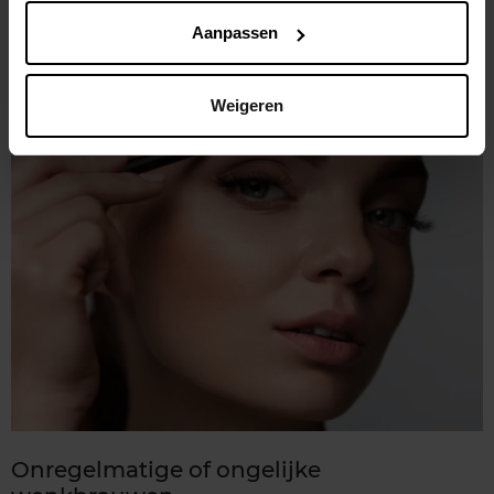
een zeer makkelijke, "foolproof" manier ze meer volume te
geven.
Aanpassen
Weigeren
Onregelmatige of ongelijke