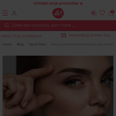
Ontdek onze promoties ☀️
0
Zoek een product, een merk…...
Verzending binnen 24u
in je winkelpunt
Home
Blog
Tips & Tricks
How to: perfecte wenkbrauwen voor iedereen