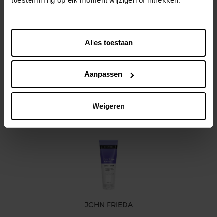
toestemming op elk moment wijzigen of intrekken.
Beschrijving
Gebruiksadvies
Alles toestaan
Kenmerken
Aanpassen
Klantereview
Weigeren
Nog iets vergeten ?
JOHN FRIEDA