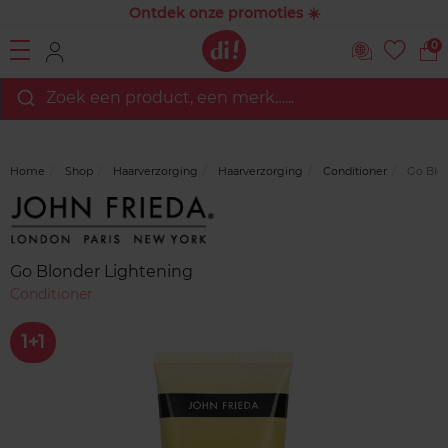
Ontdek onze promoties ☀️
0
Zoek een product, een merk…...
Home
Shop
Haarverzorging
Haarverzorging
Conditioner
Go Blon
Merk
Reviews
Go Blonder Lightening
Conditioner
1+1