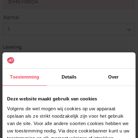
JOHN FRIEDA
Aantal
1
Levering
Voorradig
In winkelmandje
Toestemming
Details
Over
Gratis levering bij aankoop van min. 35€.
Gratis retour in je winkelpunt
Deze website maakt gebruik van cookies
Verzending binnen 24u
Volgens de wet mogen wij cookies op uw apparaat
opslaan als ze strikt noodzakelijk zijn voor het gebruik
van de site. Voor alle andere soorten cookies hebben we
uw toestemming nodig. Via deze cookiebanner kunt u uw