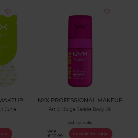
 MAKEUP
NYX PROFESSIONAL MAKEUP
ut Cutie
Fat Oil Suga Baddie Body Oil
Lichaamsolie
Vanaf
ndje
In winkelmandje
€ 10,99