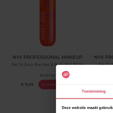
NYX PROFESSIONAL MAKEUP
NYX PR
Fat Oil Juicy Boo Hair & Body Mist 160ml
Fat Oil
Bodymist
€ 19,99
In winkelmandje
€ 11,9
Toestemming
Deze website maakt gebruik