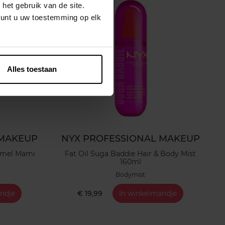
het gebruik van de site.
kunt u uw toestemming op elk
Alles toestaan
 MAKEUP
NYX PROFESSIONAL MAKEUP
ramel Mami
Fat Oil Suga Baddie Hair & Body Mist
160ml
Bodymist
ndje
€ 19,99
In winkelmandje