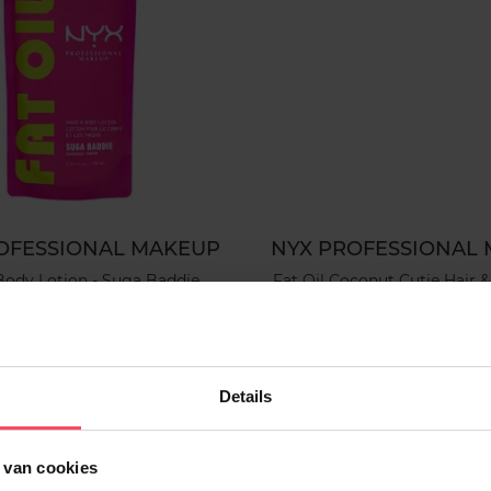
OFESSIONAL MAKEUP
NYX PROFESSIONAL
 Body Lotion - Suga Baddie
Fat Oil Coconut Cutie Hair 
160ml
Bodylotion
Bodymist
9
In winkelmandje
€ 19,99
In winkelma
Details
 van cookies