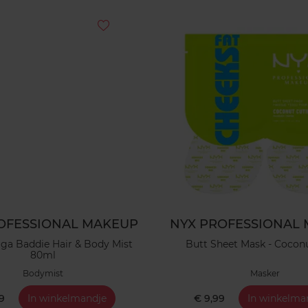
OFESSIONAL MAKEUP
NYX PROFESSIONAL
uga Baddie Hair & Body Mist
Butt Sheet Mask - Cocon
80ml
Bodymist
Masker
9
In winkelmandje
€ 9,99
In winkelma