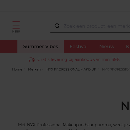
MENU
Summer Vibes
Festival
Nieuw
K
Gratis levering bij aankoop van min. 35€.
Home
Merken
NYX PROFESSIONAL MAKE-UP
NYX PROFESSIO
N
Met NYX Professional Makeup in haar gamma, weet je ze