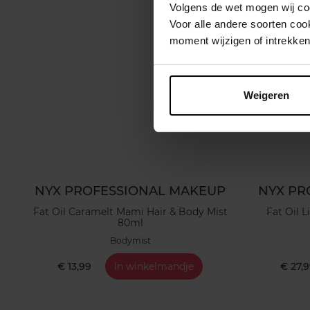
Volgens de wet mogen wij cook
Voor alle andere soorten co
moment wijzigen of intrekken
Weigeren
NYX PROFESSIONAL MAKEUP
NYX PR
Fat Oil Caramelt Mami Hair & Body Mist
80ml
Bodymist
€ 13,99
In winkelmandje
€ 27,