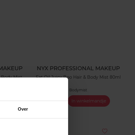
 MAKEUP
NYX PROFESSIONAL MAKEUP
& Body Mist
Fat Oil Juicy Boo Hair & Body Mist 80ml
Bodymist
ndje
€ 13,99
In winkelmandje
Over