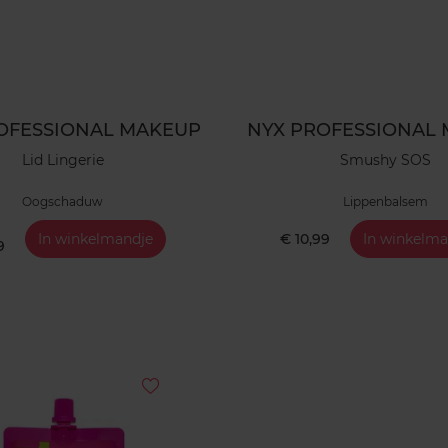
OFESSIONAL MAKEUP
NYX PROFESSIONAL
Lid Lingerie
Smushy SOS
Oogschaduw
Lippenbalsem
In winkelmandje
€ 10,99
In winkelma
9