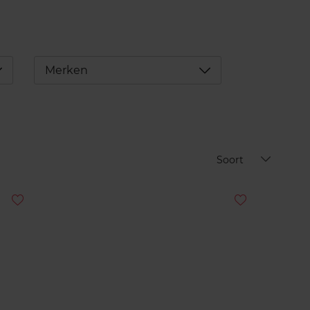
éplier
Déplier
Merken
Soort