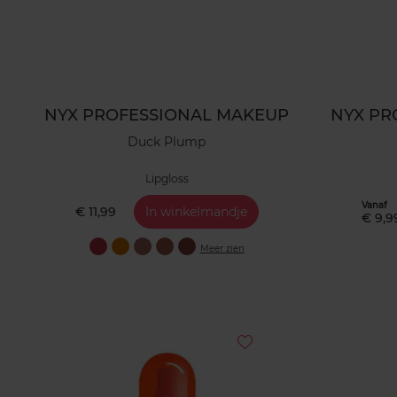
NYX PROFESSIONAL MAKEUP
NYX PR
Duck Plump
Lipgloss
Vanaf
€ 11,99
In winkelmandje
€ 9,9
Meer zien