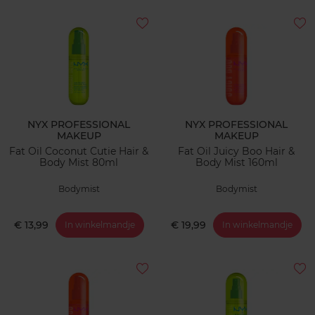
NYX PROFESSIONAL
NYX PROFESSIONAL
MAKEUP
MAKEUP
Fat Oil Coconut Cutie Hair &
Fat Oil Juicy Boo Hair &
Body Mist 80ml
Body Mist 160ml
Bodymist
Bodymist
€ 13,99
€ 19,99
In winkelmandje
In winkelmandje