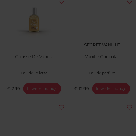
SECRET VANILLE
Gousse De Vanille
Vanille Chocolat
Eau de Toilette
Eau de parfum
€ 7,99
€ 12,99
In winkelmandje
In winkelmandje