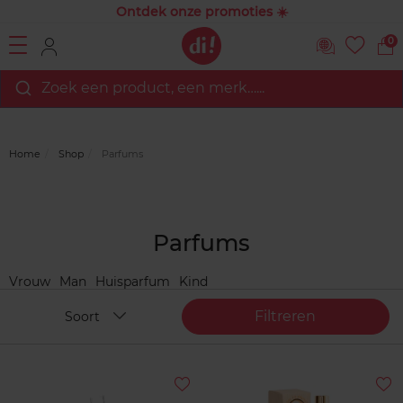
Ontdek onze promoties ☀️
0
Zoek een product, een merk…...
Home
Shop
Parfums
Parfums
Vrouw
Man
Huisparfum
Kind
Filtreren
Soort