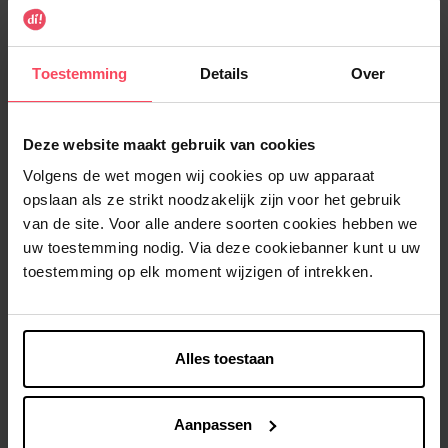
Eau de parfums Lova lova
Moccha 50ml
Toestemming
Details
Over
Eau de parfum
Eau de parfum
€ 11,95
€ 18,99
In winkelmandje
In winkelmandje
Deze website maakt gebruik van cookies
Volgens de wet mogen wij cookies op uw apparaat
opslaan als ze strikt noodzakelijk zijn voor het gebruik
van de site. Voor alle andere soorten cookies hebben we
uw toestemming nodig. Via deze cookiebanner kunt u uw
toestemming op elk moment wijzigen of intrekken.
LES ESSENTIELS HOMME
TUTTI DELICES
Alles toestaan
Spicy 100ml
Marshmallow 50ml
Aanpassen
Eau de Toilette
Eau de Toilette