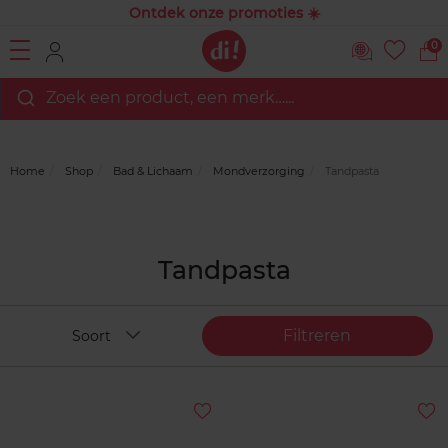
Ontdek onze promoties ☀️
0
Zoek een product, een merk…...
Home
Shop
Bad & Lichaam
Mondverzorging
Tandpasta
Tandpasta
Filtreren
Soort