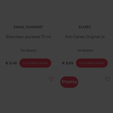
EMAIL DIAMANT
ELMEX
Blancheur jeunesse 75 ml
Anti-Caries Original 2x
Tandpasta
Tandpasta
€ 6,49
€ 8,69
In winkelmandje
In winkelmandje
Promo