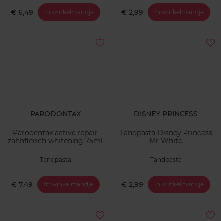
€ 6,49
€ 2,99
In winkelmandje
In winkelmandje
PARODONTAX
DISNEY PRINCESS
Parodontax active repair
Tandpasta Disney Princess
zahnfleisch whitening 75ml
Mr White
Tandpasta
Tandpasta
€ 7,49
€ 2,99
In winkelmandje
In winkelmandje