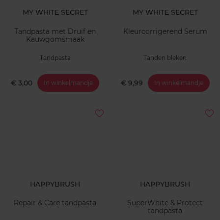
MY WHITE SECRET
MY WHITE SECRET
Tandpasta met Druif en
Kleurcorrigerend Serum
Kauwgomsmaak
Tandpasta
Tanden bleken
€ 3,00
€ 9,99
In winkelmandje
In winkelmandje
HAPPYBRUSH
HAPPYBRUSH
Repair & Care tandpasta
SuperWhite & Protect
tandpasta