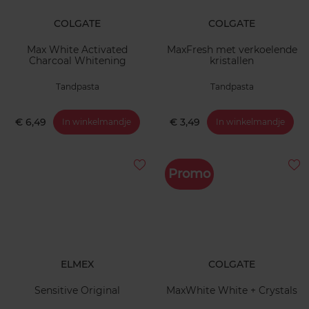
COLGATE
COLGATE
Max White Activated
MaxFresh met verkoelende
Charcoal Whitening
kristallen
Tandpasta
Tandpasta
€ 6,49
€ 3,49
In winkelmandje
In winkelmandje
Promo
ELMEX
COLGATE
Sensitive Original
MaxWhite White + Crystals