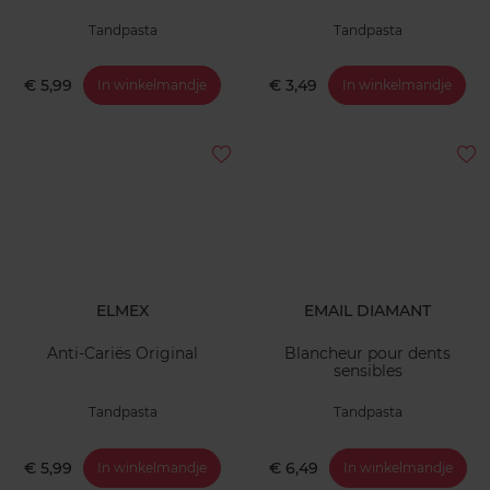
Tandpasta
Tandpasta
€ 5,99
€ 3,49
In winkelmandje
In winkelmandje
ELMEX
EMAIL DIAMANT
Anti-Cariës Original
Blancheur pour dents
sensibles
Tandpasta
Tandpasta
€ 5,99
€ 6,49
In winkelmandje
In winkelmandje