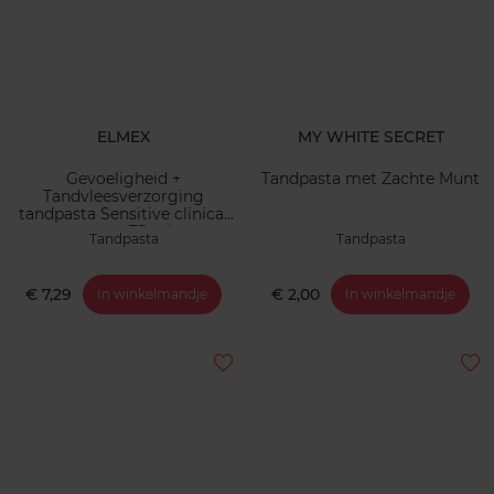
ELMEX
MY WHITE SECRET
Gevoeligheid +
Tandpasta met Zachte Munt
Tandvleesverzorging
tandpasta Sensitive clinical
expert 75 ml
Tandpasta
Tandpasta
€ 7,29
€ 2,00
In winkelmandje
In winkelmandje