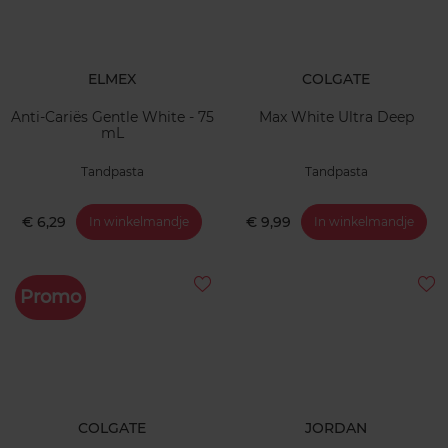
ELMEX
COLGATE
Anti-Cariës Gentle White - 75
Max White Ultra Deep
mL
Tandpasta
Tandpasta
€ 6,29
€ 9,99
In winkelmandje
In winkelmandje
Promo
COLGATE
JORDAN