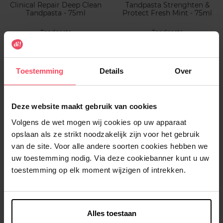
Clinical Repair Deep Clean
Tandpasta Strenghten &
Tandpasta - 75ml
Protect Fresh Mint - 75ml
Tandpasta
Tandpasta
€ 9,99
€ 8,49
In winkelmandje
In winkelmandje
Toestemming
Details
Over
Deze website maakt gebruik van cookies
Volgens de wet mogen wij cookies op uw apparaat
opslaan als ze strikt noodzakelijk zijn voor het gebruik
van de site. Voor alle andere soorten cookies hebben we
uw toestemming nodig. Via deze cookiebanner kunt u uw
SENSODYNE
GUM
toestemming op elk moment wijzigen of intrekken.
Fresh Mint 75ml
ORTHO Tandpasta 75 ml
Tandpasta
Tandpasta
Alles toestaan