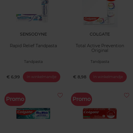
SENSODYNE
COLGATE
Rapid Relief Tandpasta
Total Active Prevention
Original
Tandpasta
Tandpasta
€ 6,99
€ 8,98
In winkelmandje
In winkelmandje
Promo
Promo