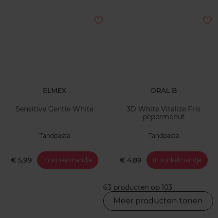
ELMEX
ORAL B
Sensitive Gentle White
3D White Vitalize Fris
pepermenut
Tandpasta
Tandpasta
€ 5,99
€ 4,89
In winkelmandje
In winkelmandje
63 producten op 103
Meer producten tonen