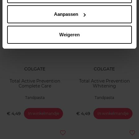
€ 5,89
€ 5,00
In winkelmandje
In winkelmandje
Aanpassen
Weigeren
COLGATE
COLGATE
Total Active Prevention
Total Active Prevention
Complete Care
Whitening
Tandpasta
Tandpasta
€ 4,49
€ 4,49
In winkelmandje
In winkelmandje