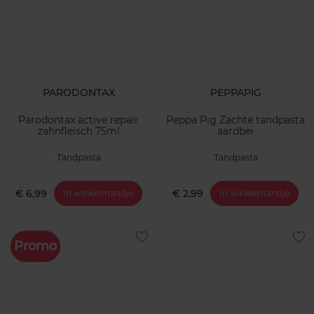
PARODONTAX
PEPPAPIG
Parodontax active repair
Peppa Pig Zachte tandpasta
zahnfleisch 75ml
aardbei
Tandpasta
Tandpasta
€ 6,99
€ 2,99
In winkelmandje
In winkelmandje
Promo