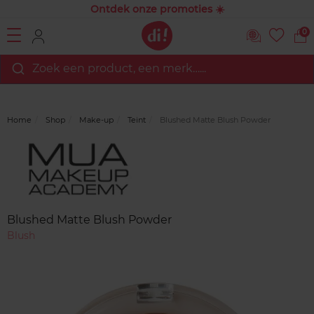
Ontdek onze promoties ☀️
0
Zoek een product, een merk…...
Home
Shop
Make-up
Teint
Blushed Matte Blush Powder
Merk
Reviews
Blushed Matte Blush Powder
Blush