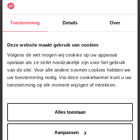
Dusky
Marshmallow
Rose
Rose
Tea
Selecteer de productkenmerken
Toestemming
Details
Over
In winkelmandje
Deze website maakt gebruik van cookies
Gratis levering bij aankoop van min. 35€.
Volgens de wet mogen wij cookies op uw apparaat
opslaan als ze strikt noodzakelijk zijn voor het gebruik
Gratis retour in je winkelpunt
van de site. Voor alle andere soorten cookies hebben we
Verzending binnen 24u
uw toestemming nodig. Via deze cookiebanner kunt u uw
toestemming op elk moment wijzigen of intrekken.
Beschrijving
Alles toestaan
Aanpassen
Kenmerken