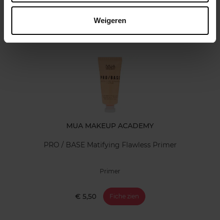
Klantereview
Weigeren
Nog iets vergeten ?
MUA MAKEUP ACADEMY
PRO / BASE Matifying Flawless Primer
Primer
€ 5,50
Fiche zien