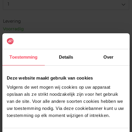
1
Levering
Voorradig
In winkelmandje
Gratis levering bij aankoop van min. 35€.
Toestemming
Details
Over
Gratis retour in je winkelpunt
Verzending binnen 24u
Deze website maakt gebruik van cookies
Volgens de wet mogen wij cookies op uw apparaat
opslaan als ze strikt noodzakelijk zijn voor het gebruik
van de site. Voor alle andere soorten cookies hebben we
uw toestemming nodig. Via deze cookiebanner kunt u uw
Beschrijving
toestemming op elk moment wijzigen of intrekken.
Gebruiksadvies