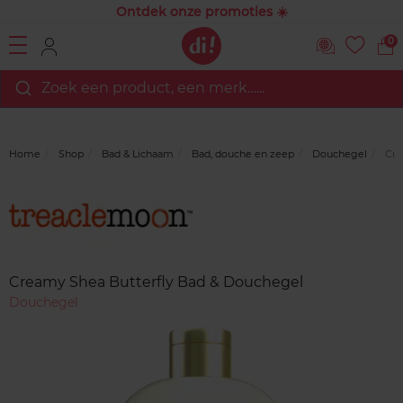
Ontdek onze promoties ☀️
0
Zoek een product, een merk…...
Home
Shop
Bad & Lichaam
Bad, douche en zeep
Douchegel
Cre
Merk
Reviews
Creamy Shea Butterfly Bad & Douchegel
Douchegel