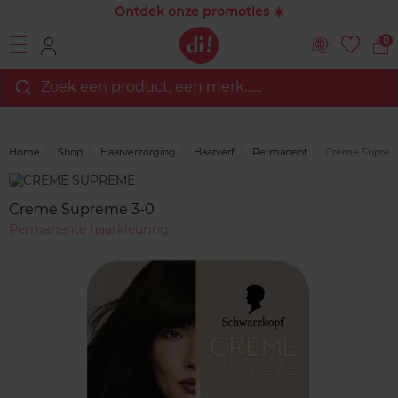
Ontdek onze promoties ☀️
0
Zoek een product, een merk…...
Home
Shop
Haarverzorging
Haarverf
Permanent
Creme Suprem
Merk
Reviews
Creme Supreme 3-0
Permanente haarkleuring