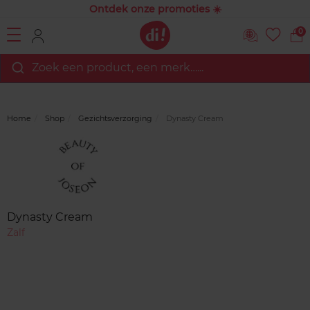
Ontdek onze promoties ☀️
0
Zoek een product, een merk…...
Home
Shop
Gezichtsverzorging
Dynasty Cream
Merk
Reviews
Dynasty Cream
Zalf