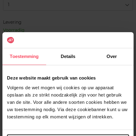
1
Levering
Voorradig
In winkelmandje
Toestemming
Details
Over
Gratis levering bij aankoop van min. 35€.
Gratis retour in je winkelpunt
Deze website maakt gebruik van cookies
Verzending binnen 24u
Volgens de wet mogen wij cookies op uw apparaat
opslaan als ze strikt noodzakelijk zijn voor het gebruik
van de site. Voor alle andere soorten cookies hebben we
uw toestemming nodig. Via deze cookiebanner kunt u uw
Beschrijving
toestemming op elk moment wijzigen of intrekken.
Gebruiksadvies