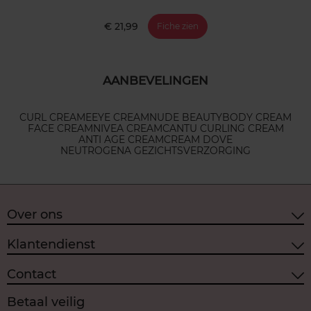
€ 21,99
Fiche zien
AANBEVELINGEN
CURL CREAME
EYE CREAM
NUDE BEAUTY
BODY CREAM
FACE CREAM
NIVEA CREAM
CANTU CURLING CREAM
ANTI AGE CREAM
CREAM DOVE
NEUTROGENA GEZICHTSVERZORGING
Over ons
Klantendienst
Contact
Betaal veilig