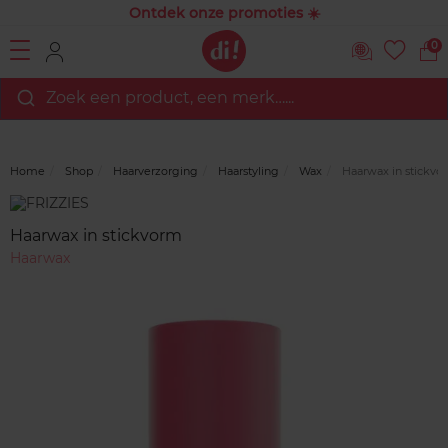
Ontdek onze promoties ☀️
0
Zoek een product, een merk…...
Home
Shop
Haarverzorging
Haarstyling
Wax
Haarwax in stickvo
Merk
Reviews
Haarwax in stickvorm
Haarwax