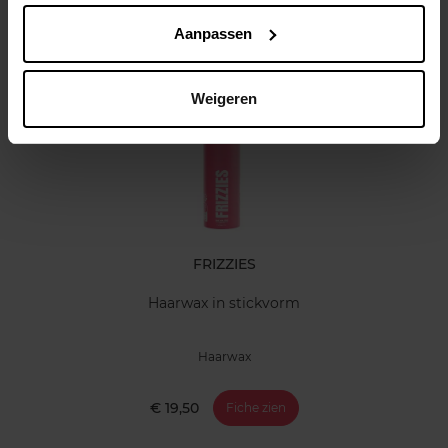
Aanpassen
Klantereview
Nog iets vergeten ?
Weigeren
FRIZZIES
Haarwax in stickvorm
Haarwax
€ 19,50
Fiche zien