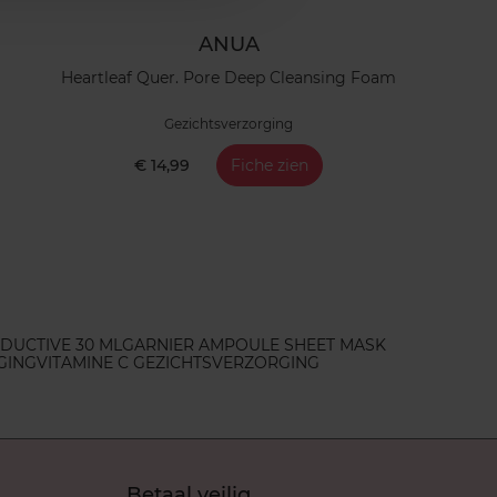
ANUA
Heartleaf Quer. Pore Deep Cleansing Foam
Gezichtsverzorging
€ 14,99
Fiche zien
DUCTIVE 30 ML
GARNIER AMPOULE SHEET MASK
GING
VITAMINE C GEZICHTSVERZORGING
Betaal veilig