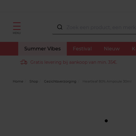
MENU
Summer Vibes
Festival
Nieuw
K
Gratis levering bij aankoop van min. 35€.
Home
Shop
Gezichtsverzorging
Heartleaf 80% Ampoule 30ml