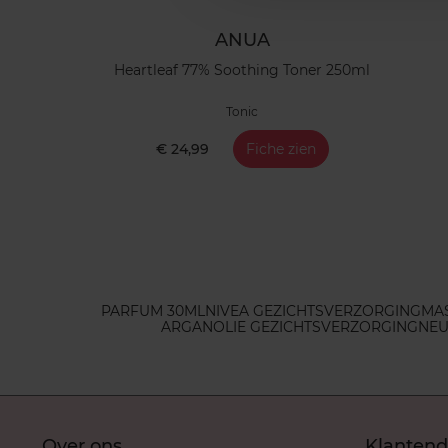
ANUA
Heartleaf 77% Soothing Toner 250ml
Tonic
€ 24,99
Fiche zien
PARFUM 30ML
NIVEA GEZICHTSVERZORGING
MA
ARGANOLIE GEZICHTSVERZORGING
NEU
Over ons
Klantend