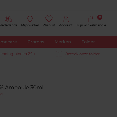
0
Nederlands
Mijn winkel
Wishlist
Account
Mijn winkelmandje
mecare
Promos
Merken
Folder
zending binnen 24u
Ontdek onze folder
Reviews
0% Ampoule 30ml
ng