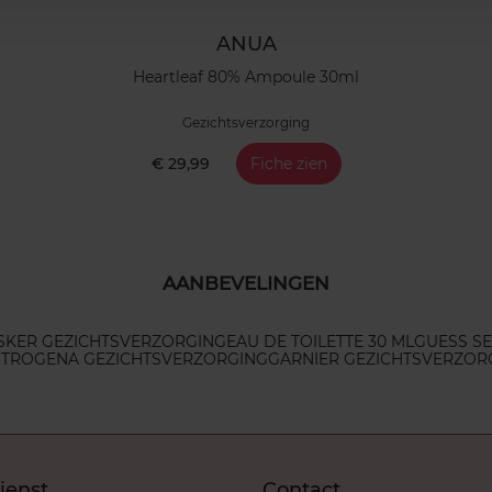
ANUA
Heartleaf 80% Ampoule 30ml
Gezichtsverzorging
€ 29,99
Fiche zien
AANBEVELINGEN
SKER GEZICHTSVERZORGING
EAU DE TOILETTE 30 ML
GUESS SE
TROGENA GEZICHTSVERZORGING
GARNIER GEZICHTSVERZOR
ienst
Contact