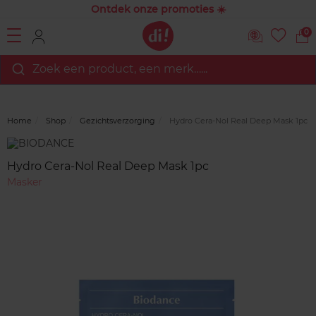
Ontdek onze promoties ☀️
0
Zoek een product, een merk…...
Home
Shop
Gezichtsverzorging
Hydro Cera-Nol Real Deep Mask 1pc
Merk
Reviews
Hydro Cera-Nol Real Deep Mask 1pc
Masker