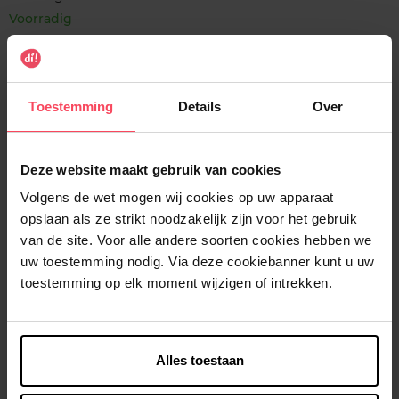
Voorradig
In winkelmandje
Gratis levering bij aankoop van min. 35€.
Toestemming
Details
Over
Gratis retour in je winkelpunt
Verzending binnen 24u
Deze website maakt gebruik van cookies
Volgens de wet mogen wij cookies op uw apparaat
opslaan als ze strikt noodzakelijk zijn voor het gebruik
van de site. Voor alle andere soorten cookies hebben we
uw toestemming nodig. Via deze cookiebanner kunt u uw
Beschrijving
toestemming op elk moment wijzigen of intrekken.
Kenmerken
Alles toestaan
Klantereview