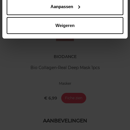
Nog iets vergeten ?
Aanpassen
Weigeren
BIODANCE
Bio Collagen-Real Deep Mask 1pcs
Masker
€ 6,99
Fiche zien
AANBEVELINGEN