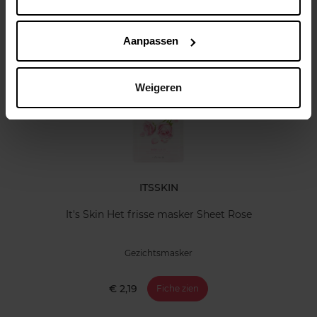
Klantereview
Aanpassen
Nog iets vergeten ?
Weigeren
ITSSKIN
It's Skin Het frisse masker Sheet Rose
Gezichtsmasker
€ 2,19
Fiche zien