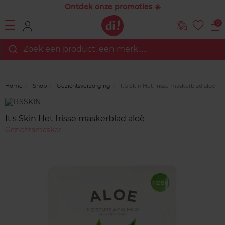
Ontdek onze promoties ☀️
0
Zoek een product, een merk…...
Home
Shop
Gezichtsverzorging
It's Skin Het frisse maskerblad aloë
Merk
Reviews
It's Skin Het frisse maskerblad aloë
Gezichtsmasker