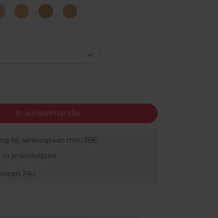
atte
Mocha
Natural
Sand
Beige
In winkelmandje
ing bij aankoop van min. 35€.
 in je winkelpunt
innen 24u