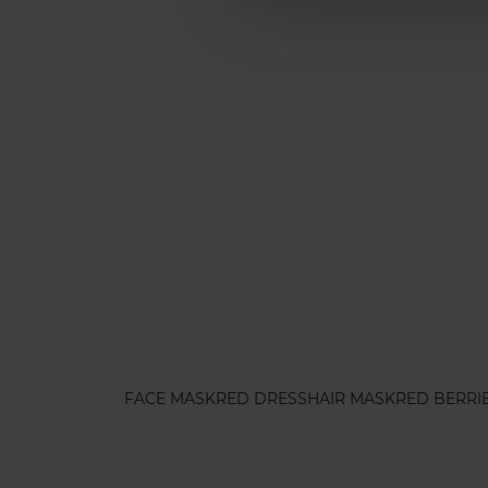
FACE MASK
RED DRESS
HAIR MASK
RED BERRI