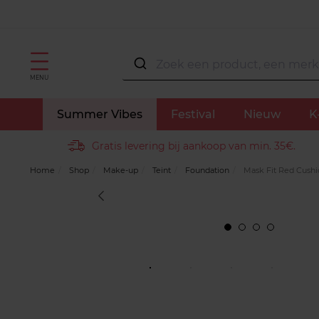
MENU
Summer Vibes
Festival
Nieuw
K
Gratis levering bij aankoop van min. 35€.
Home
Shop
Make-up
Teint
Foundation
Mask Fit Red Cushi