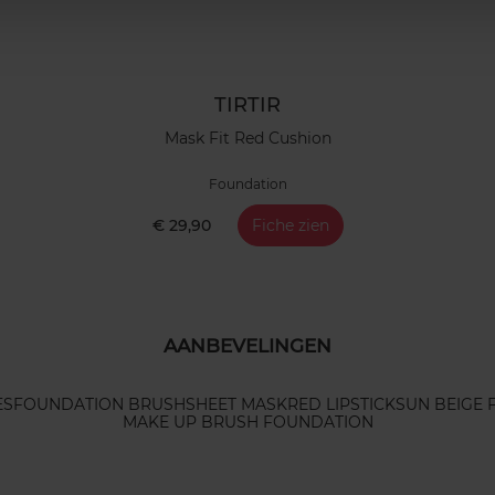
TIRTIR
Mask Fit Red Cushion
Foundation
€ 29,90
Fiche zien
AANBEVELINGEN
ES
FOUNDATION BRUSH
SHEET MASK
RED LIPSTICK
SUN BEIGE
MAKE UP BRUSH FOUNDATION