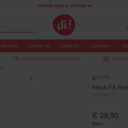
Ontdek onze promoties ☀️
-Beauty
Make-up
Gezicht
Lichaam
Ho
Gratis retour in je winkelpunt
Verzend
on
Merk
Mask Fit Re
Foundation
€ 29,90
Kleur