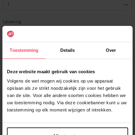
1
Levering
Voorradig
In winkelmandje
Toestemming
Details
Over
Gratis levering bij aankoop van min. 35€.
Gratis retour in je winkelpunt
Deze website maakt gebruik van cookies
Verzending binnen 24u
Volgens de wet mogen wij cookies op uw apparaat
opslaan als ze strikt noodzakelijk zijn voor het gebruik
van de site. Voor alle andere soorten cookies hebben we
uw toestemming nodig. Via deze cookiebanner kunt u uw
toestemming op elk moment wijzigen of intrekken.
Beschrijving
Kenmerken