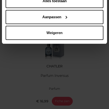
Alles toestaan
Klantereview
Aanpassen
Nog iets vergeten ?
Weigeren
CHATLER
Parfum Inversus
Parfum
€ 16,99
Fiche zien