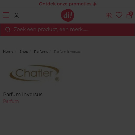
Ontdek onze promoties ☀️
0
Zoek een product, een merk…...
Home
Shop
Parfums
Parfum Inversus
Merk
Reviews
Parfum Inversus
Parfum