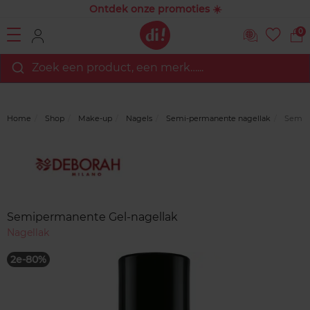
Ontdek onze promoties ☀️
0
Zoek een product, een merk…...
Home
Shop
Make-up
Nagels
Semi-permanente nagellak
Semipe
Merk
Reviews
Semipermanente Gel-nagellak
Nagellak
2e-80%