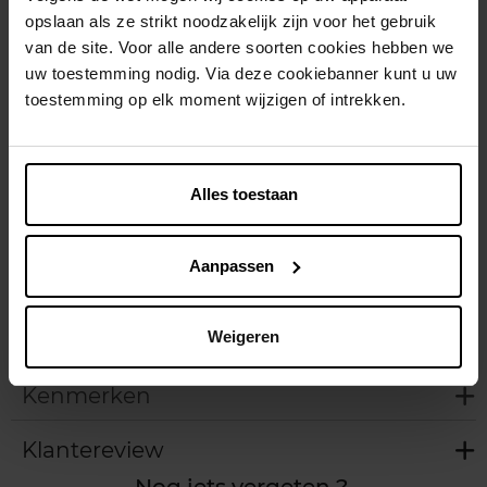
Voorradig
opslaan als ze strikt noodzakelijk zijn voor het gebruik
van de site. Voor alle andere soorten cookies hebben we
In winkelmandje
uw toestemming nodig. Via deze cookiebanner kunt u uw
toestemming op elk moment wijzigen of intrekken.
Gratis levering bij aankoop van min. 35€.
Gratis retour in je winkelpunt
Verzending binnen 24u
Alles toestaan
Aanpassen
Beschrijving
Weigeren
Kenmerken
Klantereview