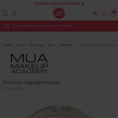
Ontdek onze promoties ☀️
0
Zoek een product, een merk…...
Home
Shop
Make-up
Teint
Poeders
Shimmer Highlight Powder
Merk
Reviews
Shimmer Highlight Powder
Highlighter