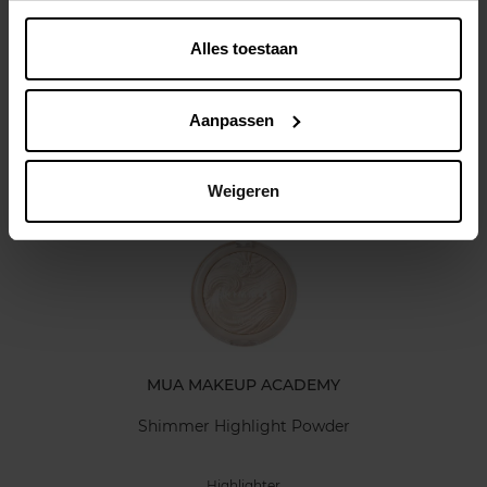
Beschrijving
Alles toestaan
Kenmerken
Aanpassen
Klantereview
Nog iets vergeten ?
Weigeren
MUA MAKEUP ACADEMY
Shimmer Highlight Powder
Highlighter