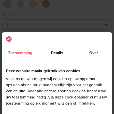
Peach
Pearlescent
Pink
Radiant
Diamond
Sheen
Shimmer
Cashmere
Aantal
1
Levering
Voorradig
Toestemming
Details
Over
In winkelmandje
Gratis levering bij aankoop van min. 35€.
Deze website maakt gebruik van cookies
Gratis retour in je winkelpunt
Volgens de wet mogen wij cookies op uw apparaat
opslaan als ze strikt noodzakelijk zijn voor het gebruik
Verzending binnen 24u
van de site. Voor alle andere soorten cookies hebben we
uw toestemming nodig. Via deze cookiebanner kunt u uw
toestemming op elk moment wijzigen of intrekken.