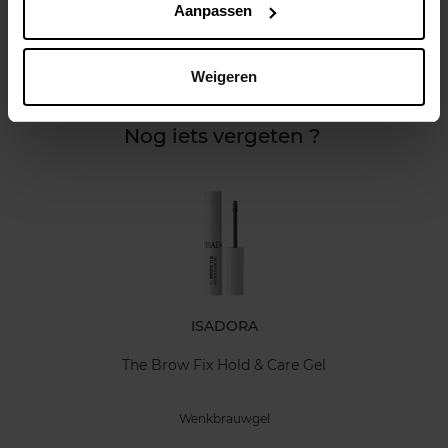
Aanpassen
Kenmerken
Weigeren
Klantereview
Nog iets vergeten ?
ISADORA
The Brow Fix Hold & Care Gel
Wenkbrauwgel