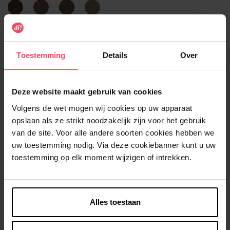
Dark
Light
Medium
Taupe
Brown
Brown
Brown
Selecteer de productkenmerken
Toestemming
Details
Over
In winkelmandje
Gratis levering bij aankoop van min. 35€.
Deze website maakt gebruik van cookies
Gratis retour in je winkelpunt
Volgens de wet mogen wij cookies op uw apparaat
opslaan als ze strikt noodzakelijk zijn voor het gebruik
Verzending binnen 24u
van de site. Voor alle andere soorten cookies hebben we
uw toestemming nodig. Via deze cookiebanner kunt u uw
toestemming op elk moment wijzigen of intrekken.
Beschrijving
Alles toestaan
Gebruiksadvies