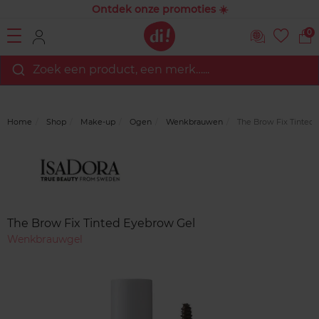
Ontdek onze promoties ☀️
0
Zoek een product, een merk…...
Home
Shop
Make-up
Ogen
Wenkbrauwen
The Brow Fix Tinted
Merk
Reviews
The Brow Fix Tinted Eyebrow Gel
Wenkbrauwgel