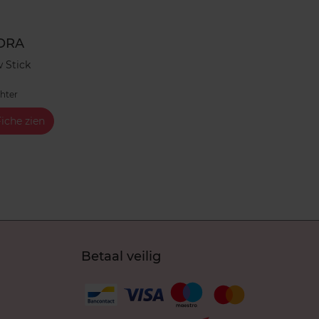
ORA
 Stick
ghter
iche zien
Betaal veilig