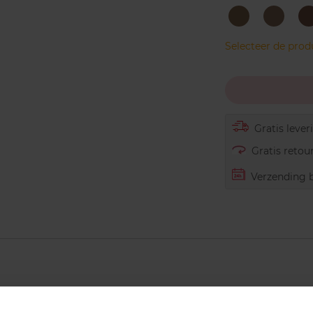
Beige
Cool
Neutral
Beige
Selecteer de pro
Gratis lever
Gratis retour
Verzending b