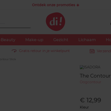
Ontdek onze promoties ☀️
-Beauty
Make-up
Gezicht
Lichaam
Ho
Gratis retour in je winkelpunt
Verzend
ontour Stick
Merk
The Contour 
Oogcontour
€ 12,99
Kleur