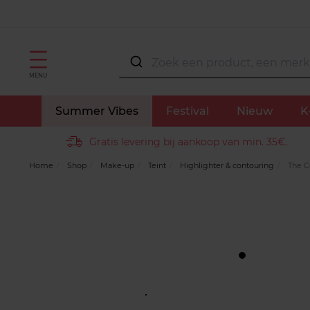
MENU
Summer Vibes
Festival
Nieuw
K
Gratis levering bij aankoop van min. 35€.
Home
Shop
Make-up
Teint
Highlighter & contouring
The C