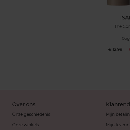
IS
The Con
Oog
€ 12,99
Over ons
Klantend
Onze geschiedenis
Mijn betali
Onze winkels
Mijn leveri