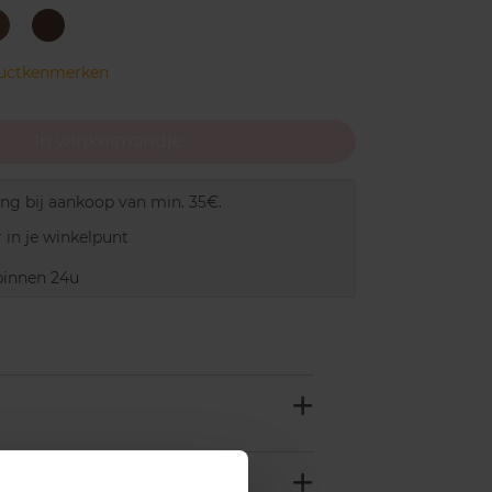
Dark
Warm
Almond
Mocha
ductkenmerken
In winkelmandje
ing bij aankoop van min. 35€.
 in je winkelpunt
innen 24u