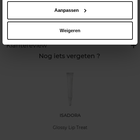
Gebruiksadvies
Aanpassen
Kenmerken
Weigeren
Klantereview
Nog iets vergeten ?
ISADORA
Glossy Lip Treat