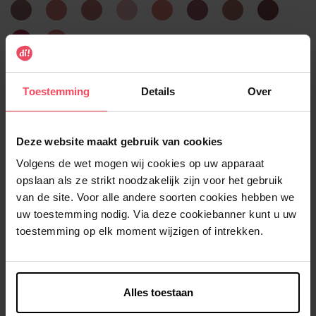
Bare
Beach
Beige
Clear
Coral
Lovely
Mocha
Raisin
Belle
Peach
Rose
Nude
Sunset
Lavender
Dream
Rhubarb
Sugar
Red
Crush
Selecteer de productkenmerken
Toestemming
Details
Over
In winkelmandje
Deze website maakt gebruik van cookies
Gratis levering bij aankoop van min. 35€.
Volgens de wet mogen wij cookies op uw apparaat
Gratis retour in je winkelpunt
opslaan als ze strikt noodzakelijk zijn voor het gebruik
van de site. Voor alle andere soorten cookies hebben we
Verzending binnen 24u
uw toestemming nodig. Via deze cookiebanner kunt u uw
toestemming op elk moment wijzigen of intrekken.
Beschrijving
Alles toestaan