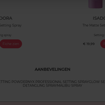
ADORA
ISAD
Setting Spray
The Matte Se
ng spray
Setting
Fiche zien
€ 19,99
F
AANBEVELINGEN
ETTING POWDER
NYX PROFESSIONAL SETTING SPRAY
GLOW S
DETANGLING SPRAY
MALIBU SPRAY