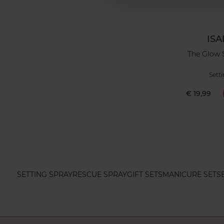
IS
The Glow 
Setti
€ 19,99
SETTING SPRAY
RESCUE SPRAY
GIFT SETS
MANICURE SET
S