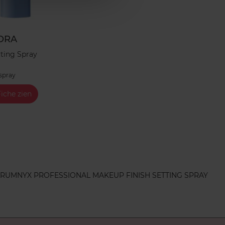
ORA
tting Spray
 spray
iche zien
ERUM
NYX PROFESSIONAL MAKEUP FINISH SETTING SPRAY