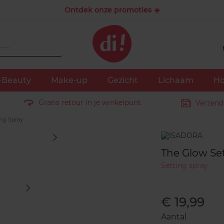
Ontdek onze promoties ☀️
-Beauty
Make-up
Gezicht
Lichaam
Ho
Gratis retour in je winkelpunt
Verzend
ng Spray
Merk
The Glow Se
Setting spray
€ 19,99
Aantal