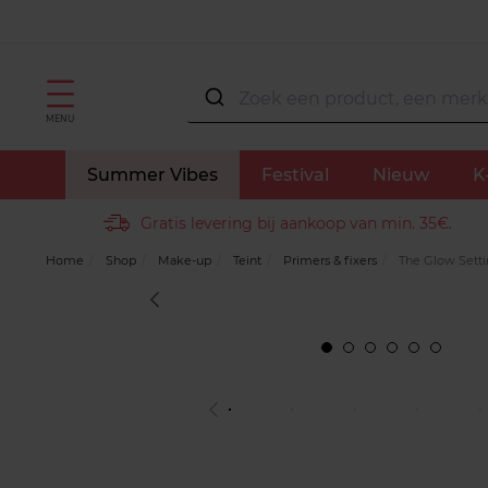
MENU
Summer Vibes
Festival
Nieuw
K
Gratis levering bij aankoop van min. 35€.
Home
Shop
Make-up
Teint
Primers & fixers
The Glow Setti