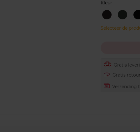
Kleur
Black
Dark
I
Brown
Green
Selecteer de pro
Gratis lever
Gratis retour
Verzending b