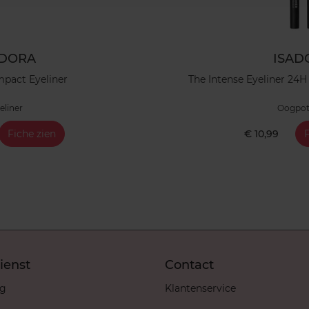
ADORA
ISAD
mpact Eyeliner
The Intense Eyeliner 24
eliner
Oogpot
Fiche zien
€ 10,99
F
ienst
Contact
ng
Klantenservice