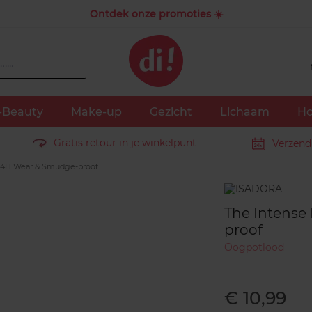
Ontdek onze promoties ☀️
-Beauty
Make-up
Gezicht
Lichaam
Ho
Gratis retour in je winkelpunt
Verzend
 24H Wear & Smudge-proof
Merk
The Intense
proof
Oogpotlood
€ 10,99