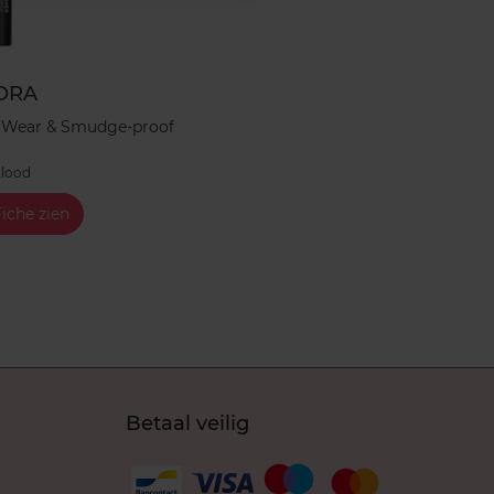
ORA
H Wear & Smudge-proof
lood
iche zien
Betaal veilig