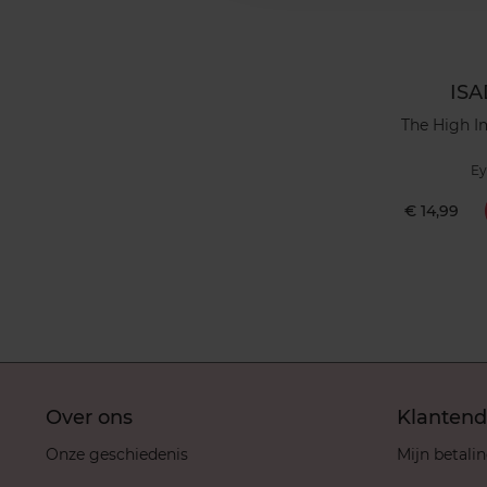
IS
The High I
Ey
€ 14,99
Over ons
Klantend
Onze geschiedenis
Mijn betali