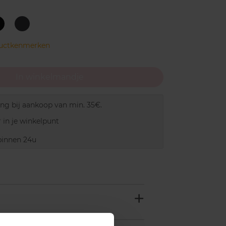
ntense
Steel
Black
Gray
ductkenmerken
In winkelmandje
ing bij aankoop van min. 35€.
 in je winkelpunt
innen 24u