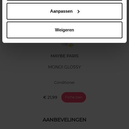
Nog iets vergeten ?
Aanpassen
Weigeren
MAYBE PARIS
MONOI GLOSSY
Conditioner
€ 21,99
Fiche zien
AANBEVELINGEN