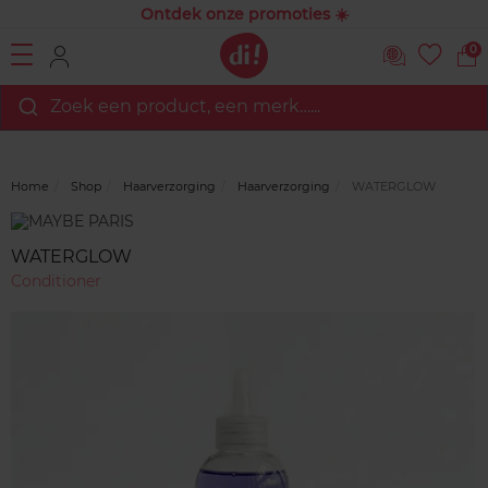
Ontdek onze promoties ☀️
0
Zoek een product, een merk…...
Home
Shop
Haarverzorging
Haarverzorging
WATERGLOW
Merk
Reviews
WATERGLOW
Conditioner