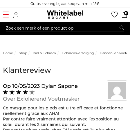
Gratis levering bij aankoop van min. 15€
0
Home
Shop
Bad & Lichaam
Lichaamsverzorging
Handen- en voeten
Klantereview
Op
10/05/2023
Dylan Sapone
4
op
Over
Exfoliërend Voetmasker
5
Ce masque pour les pieds est ultra efficace et fonctionne
réellement grâce aux AHA!
Par contre faire vraiment attention avec l’exposition au
soleil durant les 2 semaines qui suivent.