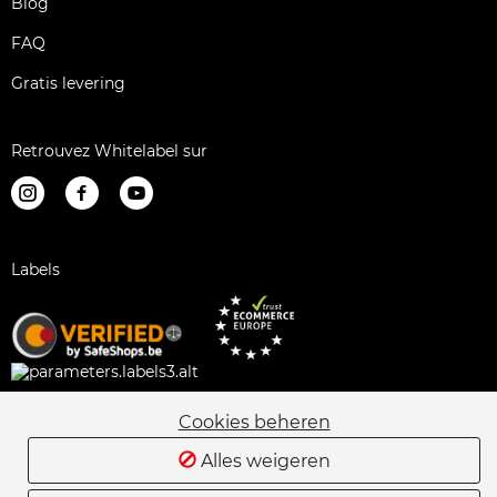
Blog
FAQ
Gratis levering
Retrouvez Whitelabel sur
Labels
Cookies beheren
Juridische informatie
Verkoopsvoorwaarden
Alles weigeren
Alternatieve geschillenbeslechting
Sitemap
Privacybeleid
Cookiebeleid
Wedstrijdregels