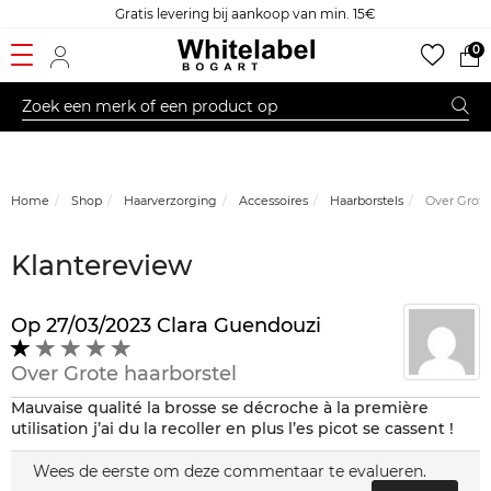
Gratis levering bij aankoop van min. 15€
0
Home
Shop
Haarverzorging
Accessoires
Haarborstels
Over Grote 
Klantereview
Op
27/03/2023
Clara Guendouzi
1
op
Over
Grote haarborstel
5
Mauvaise qualité la brosse se décroche à la première
utilisation j’ai du la recoller en plus l’es picot se cassent !
Wees de eerste om deze commentaar te evalueren.