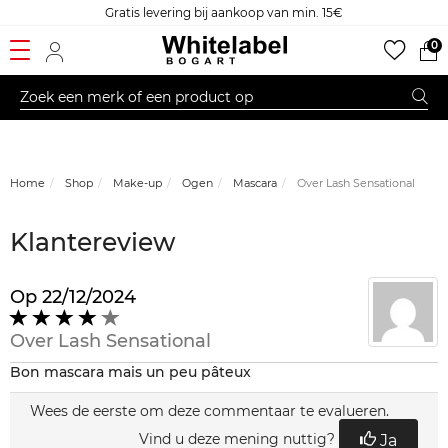
Gratis levering bij aankoop van min. 15€
0
Home
Shop
Make-up
Ogen
Mascara
Over Lash Sensational
Klantereview
Op
22/12/2024
4
op
Over
Lash Sensational
5
Bon mascara mais un peu pâteux
Wees de eerste om deze commentaar te evalueren.
Vind u deze mening nuttig?
Ja