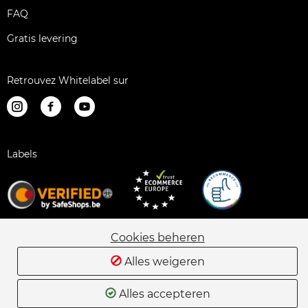
FAQ
Gratis levering
Retrouvez Whitelabel sur
Labels
Cookies beheren
Juridische informatie
Verkoopsvoorwaarden
Alles weigeren
Alternatieve geschillenbeslechting
Sitemap
Privacybeleid
Cookiebeleid
Wedstrijdregels
Alles accepteren
Informatienota
Beleid inzake klantbeoordelingen