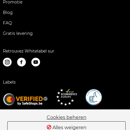
Promotie
Blog
FAQ
Gratis levering
Retrouvez Whitelabel sur
Labels
Cookies beheren
Juridische informatie
Verkoopsvoorwaarden
Alles weigeren
Alternatieve geschillenbeslechting
Sitemap