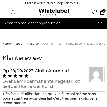
Gratis levering bij aankoop van min. 15€
0
Home
Shop
Make-up
Over Semi-permanente nagellak kit SelfGel Hom
Klantereview
Op
29/09/2023
Giulia Ammirati
5
op
Over
Semi-permanente nagellak kit
5
SelfGel Home Gel Polish
Très facile d’utilisation, on peux le faire soi même sans
pour autant en avoir déjà fait c’est très bien expliqué je
recommande