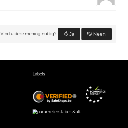
Vind u deze mening nuttig?
Ja
Neen
Labels