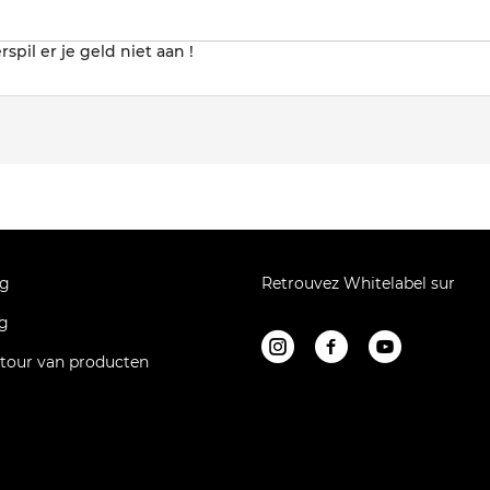
rspil er je geld niet aan !
ng
Retrouvez Whitelabel sur
ng
etour van producten