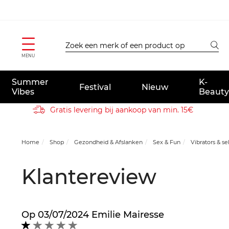
MENU
Summer
K-
Festival
Nieuw
Vibes
Beauty
Gratis levering bij aankoop van min. 15€
Home
Shop
Gezondheid & Afslanken
Sex & Fun
Vibrators & se
Klantereview
Op
03/07/2024
Emilie Mairesse
1