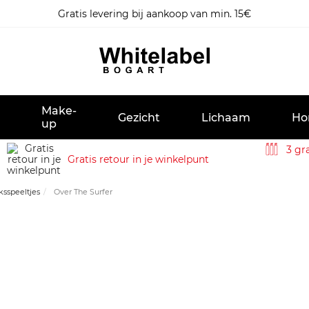
Gratis levering bij aankoop van min. 15€
Make-
Gezicht
Lichaam
Ho
up
3 gra
Gratis retour in je winkelpunt
ksspeeltjes
Over The Surfer