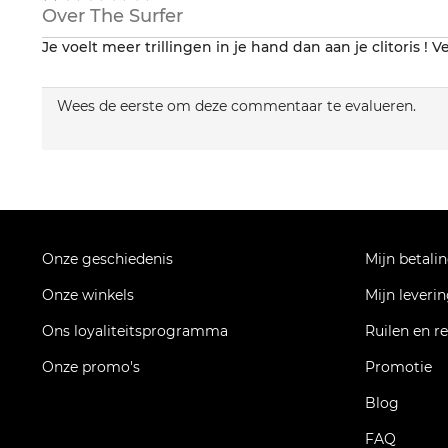
op
Over
The Surfer
5
Je voelt meer trillingen in je hand dan aan je clitoris ! Ve
Wees de eerste om deze commentaar te evalueren.
Onze geschiedenis
Mijn betali
Onze winkels
Mijn leveri
Ons loyaliteitsprogramma
Ruilen en r
Onze promo's
Promotie
Blog
FAQ