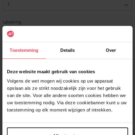
1
Levering
Voorradig
In winkelmandje
Toestemming
Details
Over
Gratis levering bij aankoop van min. 35€.
Gratis retour in je winkelpunt
Deze website maakt gebruik van cookies
Verzending binnen 24u
Volgens de wet mogen wij cookies op uw apparaat
opslaan als ze strikt noodzakelijk zijn voor het gebruik
van de site. Voor alle andere soorten cookies hebben we
uw toestemming nodig. Via deze cookiebanner kunt u uw
toestemming op elk moment wijzigen of intrekken.
Beschrijving
Kenmerken