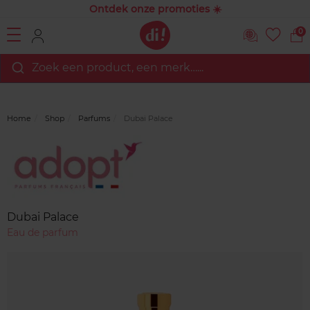
Ontdek onze promoties ☀️
0
Zoek een product, een merk…...
Home
Shop
Parfums
Dubai Palace
Merk
Reviews
Dubai Palace
Eau de parfum