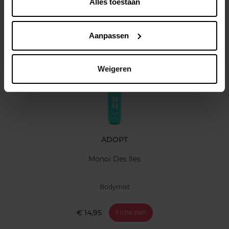
Alles toestaan
Klantereview
Aanpassen
Nog iets vergeten ?
Weigeren
ADOPT
Monoi Des Iles
Bodymist
€ 14,95
Fiche zien