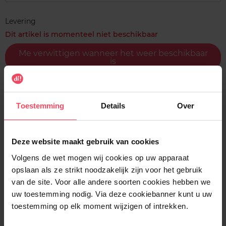
Levering
Dit artikel is momenteel niet beschikbaar
Me verwittigen wanneer het weer beschikbaar
is
Gratis levering bij aankoop van min. 35€.
Gratis retour in je winkelpunt
Toestemming
Details
Over
Verzending binnen 24u
Deze website maakt gebruik van cookies
Volgens de wet mogen wij cookies op uw apparaat
opslaan als ze strikt noodzakelijk zijn voor het gebruik
Beschrijving
van de site. Voor alle andere soorten cookies hebben we
uw toestemming nodig. Via deze cookiebanner kunt u uw
toestemming op elk moment wijzigen of intrekken.
Gebruiksadvies