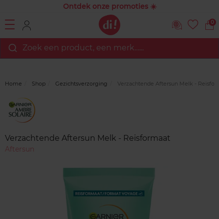
Ontdek onze promoties ☀️
0
Zoek een product, een merk…...
Home
Shop
Gezichtsverzorging
Verzachtende Aftersun Melk - Reisfor
Merk
Reviews
Verzachtende Aftersun Melk - Reisformaat
Aftersun