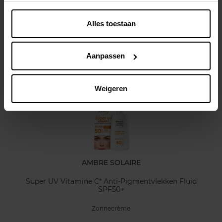
Alles toestaan
Kenmerken
Klantereview
Aanpassen
Nog iets vergeten ?
Weigeren
AMBRE SOLAIRE
Super UV Vitamine C* Anti-Pigmentvlekken Fluid
SPF50+
Zonnecrème